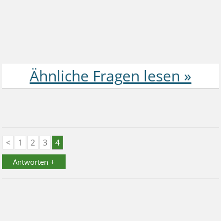
<
1
2
3
4
Antworten +