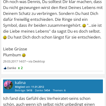
Oh noch was Dennis, Du solltest Dir klar machen, dass
Du nicht gezwungen wirst den Rest Deines Lebens mit
Deinem Schatz zu verbringen. Sondern Du hast Dich
dafür freiwillig entschieden. Die Ringe sind ein
Symbol, dass ihr beiden zusammengehört.
"...sie ist
die Liebe meines Lebens" da sagst Du es doch selbst.
Du hast Dich doch schon längst für sie entschieden.
Liebe Grüsse
Plumbum
29.03.2017 14:07
•
x 2
kalina
Mitglied
seit:
11.01.2012
Beiträge:
5418
Danke:
5454
Themen:
6
Ich fand das Gefühl des Verheiratet-seins schon
schön, auch wenn ich selbst nicht unbedingt einen