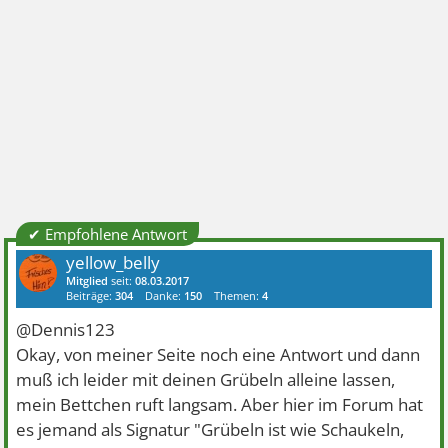
✔ Empfohlene Antwort
yellow_belly
Mitglied
seit:
08.03.2017
Beiträge:
304
Danke:
150
Themen:
4
@Dennis123
Okay, von meiner Seite noch eine Antwort und dann
muß ich leider mit deinen Grübeln alleine lassen,
mein Bettchen ruft langsam. Aber hier im Forum hat
es jemand als Signatur "Grübeln ist wie Schaukeln,