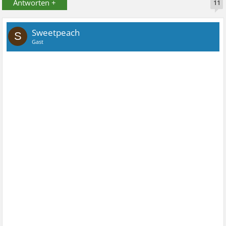
Antworten +
11
Sweetpeach
S
Gast