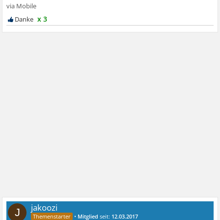
x 3
jakoozi
J
•
Mitglied
seit:
12.03.2017