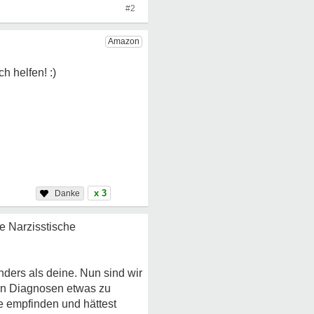
#2
x 3
e Narzisstische
nders als deine. Nun sind wir
chen Diagnosen etwas zu
le empfinden und hättest