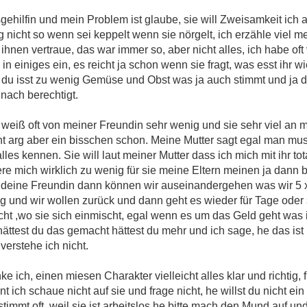
sgehilfin und mein Problem ist glaube, sie will Zweisamkeit ich 
 nicht so wenn sei keppelt wenn sie nörgelt, ich erzähle viel m
ihnen vertraue, das war immer so, aber nicht alles, ich habe of
 in einiges ein, es reicht ja schon wenn sie fragt, was esst ihr 
 du isst zu wenig Gemüse und Obst was ja auch stimmt und ja d
nach berechtigt.
ch weiß oft von meiner Freundin sehr wenig und sie sehr viel an m
cht arg aber ein bisschen schon. Meine Mutter sagt egal man mus
les kennen. Sie will laut meiner Mutter dass ich mich mit ihr to
iere mich wirklich zu wenig für sie meine Eltern meinen ja dann 
 deine Freundin dann können wir auseinandergehen was wir 5 x
rig und wir wollen zurück und dann geht es wieder für Tage oder
icht ,wo sie sich einmischt, egal wenn es um das Geld geht wa
 hättest du das gemacht hättest du mehr und ich sage, he das i
verstehe ich nicht.
 ich, einen miesen Charakter vielleicht alles klar und richtig, f
nt ich schaue nicht auf sie und frage nicht, he willst du nicht e
immt oft, weil sie ist arbeitslos he bitte mach den Mund auf und