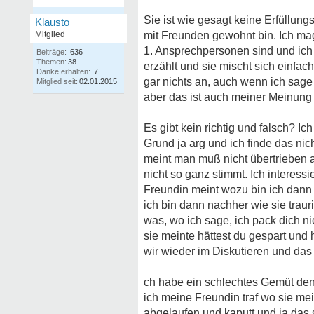
Sie ist wie gesagt keine Erfüllung
Klausto
Mitglied
mit Freunden gewohnt bin. Ich mag
1. Ansprechpersonen sind und ich 
Beiträge:
636
Themen:
38
erzählt und sie mischt sich einfach
Danke erhalten:
7
gar nichts an, auch wenn ich sage
Mitglied seit:
02.01.2015
aber das ist auch meiner Meinung 
Es gibt kein richtig und falsch? I
Grund ja arg und ich finde das ni
meint man muß nicht übertrieben al
nicht so ganz stimmt. Ich interess
Freundin meint wozu bin ich dann
ich bin dann nachher wie sie trau
was, wo ich sage, ich pack dich n
sie meinte hättest du gespart und
wir wieder im Diskutieren und das 
ch habe ein schlechtes Gemüt denke
ich meine Freundin traf wo sie mei
abgelaufen und kaputt und ja das st