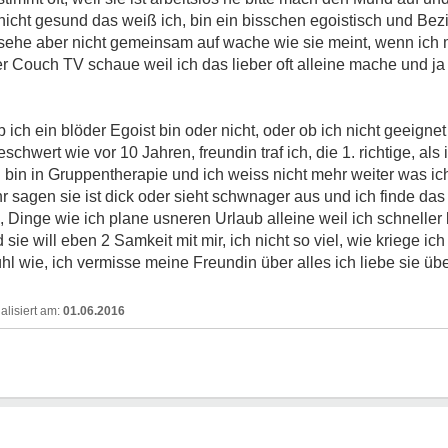
in nicht gesund das weiß ich, bin ein bisschen egoistisch und Be
 sehe aber nicht gemeinsam auf wache wie sie meint, wenn ich m
Couch TV schaue weil ich das lieber oft alleine mache und ja lei
ob ich ein blöder Egoist bin oder nicht, oder ob ich nicht geeign
hwert wie vor 10 Jahren, freundin traf ich, die 1. richtige, als i
 bin in Gruppentherapie und ich weiss nicht mehr weiter was ic
r sagen sie ist dick oder sieht schwnager aus und ich finde das
 Dinge wie ich plane usneren Urlaub alleine weil ich schneller b
sie will eben 2 Samkeit mit mir, ich nicht so viel, wie kriege ic
l wie, ich vermisse meine Freundin über alles ich liebe sie über
01.06.2016