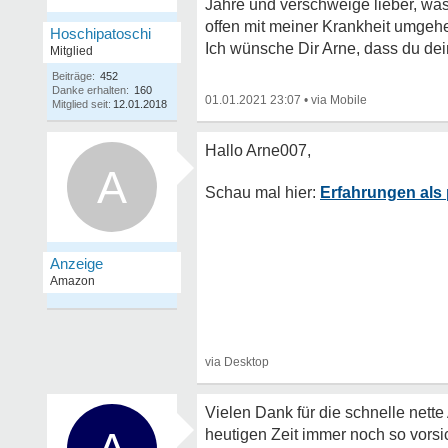
Jahre und verschweige lieber, was m
offen mit meiner Krankheit umgeh
Hoschipatoschi
Ich wünsche Dir Arne, dass du dein
Mitglied
Beiträge:
452
Danke erhalten:
160
01.01.2021 23:07
•
Mitglied seit:
12.01.2018
A
Erfahrungen als 
Vielen Dank für die schnelle nett
heutigen Zeit immer noch so vors