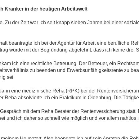
h Kranker in der heutigen Arbeitswe
lt
 Zu der Zeit war ich seit knapp sieben Jahren bei einer soziale
lt beantragte ich bei der Agentur für Arbeit eine berufliche Re
ntrag wurde mit der Begründung abgelehnt, dass ich keine drei S
kam ich eine rechtliche Betreuung. Der Betreuer, ein Rechtsan
itsverhältnis zu beenden und Erwerbsunfähigkeitsrente zu bean
ig sei.
ann eine medizinische Reha (RPK) bei der Rentenversicherung
Reha absolvierte ich ein Praktikum in Oldenburg. Die Tätigkei
espräch mit dem Reha Berater der Rentenversicherung statt. Er s
sei und ich daher so schnell wie möglich und vor allem nahtlos 
 meinem Heimatort. Also beendete ich auf sein Anraten die Reha