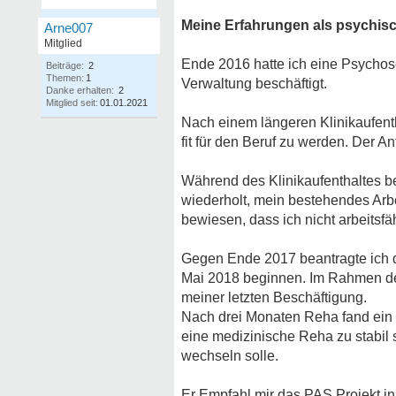
Meine Erfahrungen als psychisc
Arne007
Mitglied
Ende 2016 hatte ich eine Psychose.
Beiträge:
2
Themen:
1
Verwaltung beschäftigt.
Danke erhalten:
2
Mitglied seit:
01.01.2021
Nach einem längeren Klinikaufentha
fit für den Beruf zu werden. Der A
Während des Klinikaufenthaltes be
wiederholt, mein bestehendes Arbe
bewiesen, dass ich nicht arbeitsfäh
Gegen Ende 2017 beantragte ich d
Mai 2018 beginnen. Im Rahmen der 
meiner letzten Beschäftigung.
Nach drei Monaten Reha fand ein G
eine medizinische Reha zu stabil 
wechseln solle.
Er Empfahl mir das PAS Projekt in