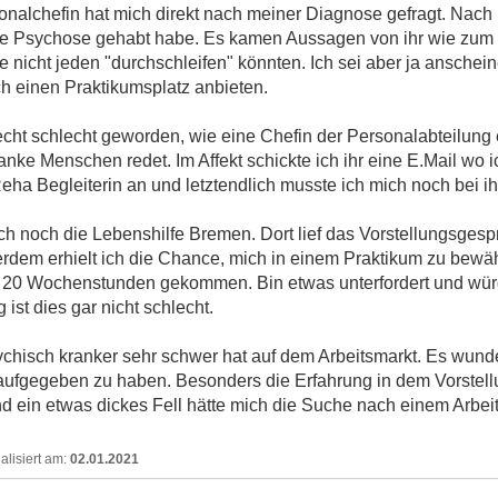
onalchefin hat mich direkt nach meiner Diagnose gefragt. Na
eine Psychose gehabt habe. Es kamen Aussagen von ihr wie zum 
ie nicht jeden "durchschleifen" könnten. Ich sei aber ja anschei
ch einen Praktikumsplatz anbieten.
cht schlecht geworden, wie eine Chefin der Personalabteilung 
anke Menschen redet. Im Affekt schickte ich ihr eine E.Mail wo
eha Begleiterin an und letztendlich musste ich mich noch bei ih
ch noch die Lebenshilfe Bremen. Dort lief das Vorstellungsgespr
erdem erhielt ich die Chance, mich in einem Praktikum zu bewä
it 20 Wochenstunden gekommen. Bin etwas unterfordert und wü
 ist dies gar nicht schlecht.
ychisch kranker sehr schwer hat auf dem Arbeitsmarkt. Es wunder
 aufgegeben zu haben. Besonders die Erfahrung in dem Vorstell
d ein etwas dickes Fell hätte mich die Suche nach einem Arbeits
02.01.2021