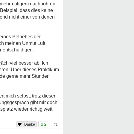
ch mehrmaligem nachbohren
Beispiel, dass dies keine
nend nicht einer von denen
eines Betriebes der
 ich meinen Unmut Luft
r entschuldigen.
äch viel besser ab. Ich
hren. Über dieses Praktikum
rde gerne mehr Stunden
t mich selbst, trotz dieser
ungsgespräch gibt mir doch
platz wieder richtig weit
x 2
#1