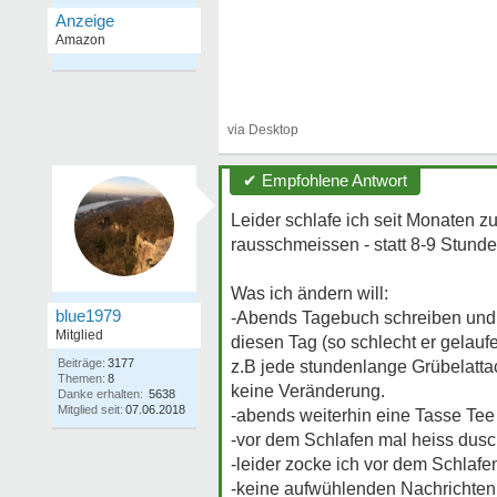
✔ Empfohlene Antwort
Leider schlafe ich seit Monaten z
rausschmeissen - statt 8-9 Stunde
Was ich ändern will:
blue1979
-Abends Tagebuch schreiben und 
Mitglied
diesen Tag (so schlecht er gelauf
Beiträge:
3177
z.B jede stundenlange Grübelattac
Themen:
8
keine Veränderung.
Danke erhalten:
5638
Mitglied seit:
07.06.2018
-abends weiterhin eine Tasse Te
-vor dem Schlafen mal heiss dusc
-leider zocke ich vor dem Schla
-keine aufwühlenden Nachrichten,