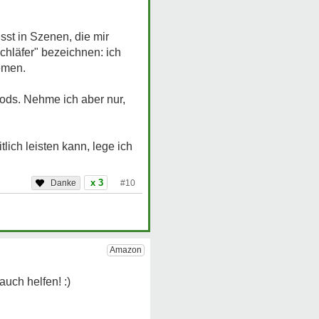
st in Szenen, die mir
chläfer" bezeichnen: ich
emen.
oods. Nehme ich aber nur,
lich leisten kann, lege ich
x 3
#10