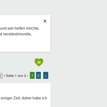
×
 und wer helfen möchte,
d verständnisvolle,
29
1
2
>
• Seite
1
von
2
•
6
einiger Zeit, daher habe ich