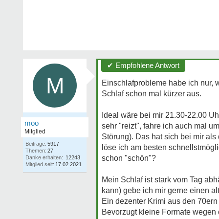
✔ Empfohlene Antwort
M
Einschlafprobleme habe ich nur, 
Schlaf schon mal kürzer aus.
Ideal wäre bei mir 21.30-22.00 U
moo
sehr "reizt", fahre ich auch mal 
Mitglied
Störung). Das hat sich bei mir als
Beiträge:
5917
löse ich am besten schnellstmögl
Themen:
27
schon "schön"?
Danke erhalten:
12243
Mitglied seit:
17.02.2021
Mein Schlaf ist stark vom Tag abhä
kann) gebe ich mir gerne einen al
Ein dezenter Krimi aus den 70ern
Bevorzugt kleine Formate wegen 