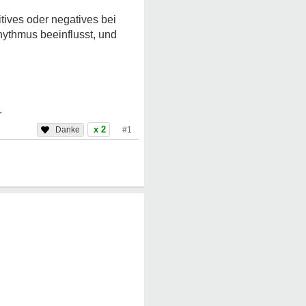
itives oder negatives bei
rhythmus beeinflusst, und
.
x 2
#1