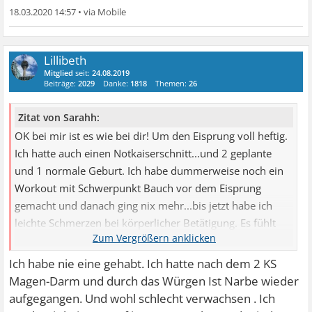
18.03.2020 14:57
•
Lillibeth
Mitglied
seit:
24.08.2019
Beiträge:
2029
Danke:
1818
Themen:
26
Zitat von Sarahh:
OK bei mir ist es wie bei dir! Um den Eisprung voll heftig.
Ich hatte auch einen Notkaiserschnitt...und 2 geplante
und 1 normale Geburt. Ich habe dummerweise noch ein
Workout mit Schwerpunkt Bauch vor dem Eisprung
gemacht und danach ging nix mehr...bis jetzt habe ich
leichte Schmerzen bei körperlicher Betätigung. Es fühlt
sich an wie eine innere Entzündung. Auch ist es an der
Narbe immer leicht angeschwollen vor der Periode und
Ich habe nie eine gehabt. Ich hatte nach dem 2 KS
während dem Eisprung. Ich denke aber eine
Magen-Darm und durch das Würgen Ist Narbe wieder
Bauchspiegelung bringt ja wieder Narben mit.
aufgegangen. Und wohl schlecht verwachsen . Ich