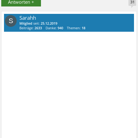
Antworten +
31
Sarahh
S
Mitglied
seit:
25.12.2019
Beiträge:
2633
Danke:
940
Themen:
18