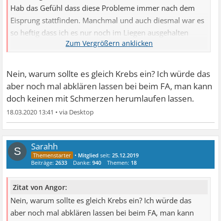
Hab das Gefühl dass diese Probleme immer nach dem
Eisprung stattfinden. Manchmal und auch diesmal war es
so heftig dass ich es nur noch im Liegen ausgehalten
habe. Das dumme ist nur, dass ich ja auch diese sch.
Hypochondrie habe. Sonst würde ich mir einfach sagen,
dass sind halt Verwachsungen. So schiebt sich dann
Nein, warum sollte es gleich Krebs ein? Ich würde das
natürlich oft der Gedanke ein ob es vielleicht Krebs ist...
aber noch mal abklären lassen bei beim FA, man kann
doch keinen mit Schmerzen herumlaufen lassen.
18.03.2020 13:41
•
Sarahh
S
•
Mitglied
seit:
25.12.2019
Beiträge:
2633
Danke:
940
Themen:
18
Zitat von Angor:
Nein, warum sollte es gleich Krebs ein? Ich würde das
aber noch mal abklären lassen bei beim FA, man kann