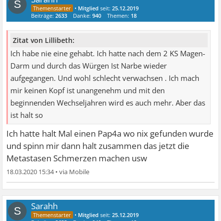
S
•
Mitglied
seit:
25.12.2019
Beiträge:
2633
Danke:
940
Themen:
18
Zitat von Lillibeth:
Ich habe nie eine gehabt. Ich hatte nach dem 2 KS Magen-
Darm und durch das Würgen Ist Narbe wieder
aufgegangen. Und wohl schlecht verwachsen . Ich mach
mir keinen Kopf ist unangenehm und mit den
beginnenden Wechseljahren wird es auch mehr. Aber das
ist halt so
Ich hatte halt Mal einen Pap4a wo nix gefunden wurde
und spinn mir dann halt zusammen das jetzt die
Metastasen Schmerzen machen usw
18.03.2020 15:34
•
Sarahh
S
•
Mitglied
seit:
25.12.2019