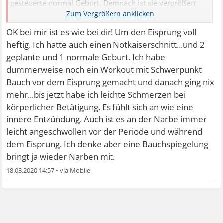
gesteuerte normal Geburt. Demnach ist sie vergrößert
und krampft auch mehr. Und das Narbengewebe dehnt
sich halt nicht mit. Und wenn der Darm z. B. gereizt ist
OK bei mir ist es wie bei dir! Um den Eisprung voll
oder extrem voll, kann auch das die Schmerzen an den
heftig. Ich hatte auch einen Notkaiserschnitt...und 2
inneren Narben verstärken. Ich bereue die KS, war aber
geplante und 1 normale Geburt. Ich habe
wegen meiner kaputten Bandscheiben nicht anders
dummerweise noch ein Workout mit Schwerpunkt
möglich
Bauch vor dem Eisprung gemacht und danach ging nix
mehr...bis jetzt habe ich leichte Schmerzen bei
körperlicher Betätigung. Es fühlt sich an wie eine
innere Entzündung. Auch ist es an der Narbe immer
leicht angeschwollen vor der Periode und während
dem Eisprung. Ich denke aber eine Bauchspiegelung
bringt ja wieder Narben mit.
18.03.2020 14:57
•