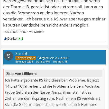
Narbengewebe dehnt sich halt nicht mit. Und wenn
der Darm z. B. gereizt ist oder extrem voll, kann auch
das die Schmerzen an den inneren Narben
verstärken. Ich bereue die KS, war aber wegen meiner
kaputten Bandscheiben nicht anders möglich
18.03.2020 14:07
•
x 2
Sarahh
S
•
Mitglied
seit:
25.12.2019
Beiträge:
2633
Danke:
940
Themen:
18
Zitat von Lillibeth:
Ich hatte 2 geplante KS und dieselben Probleme. Ist jetzt
14 und 16 Jahre her und die Probleme bleiben. Auch das
taube Gefühl an der Narbe. Am schlimmsten ist das
Ziehen um den Eisprung rum. Nach einem KS verkleinert
sich die Gebärmutter nicht so wie eine durch Hormone