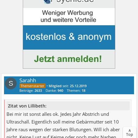
Sarahh
S
•
Mitglied
seit:
25.12.2019
Beiträge:
2633
Danke:
940
Themen:
18
Zitat von Lillibeth:
Bei mir ist sonst alles ok. Jedes Jahr Abstrich und
Ultraschall. Eigentlich soll meine Gebärmutter seit 10
Jahre raus wegen der starken Blutungen. Will ich aber
∧
Top
nicht. Keine Lust auf Keime oder noch mehr Narben.