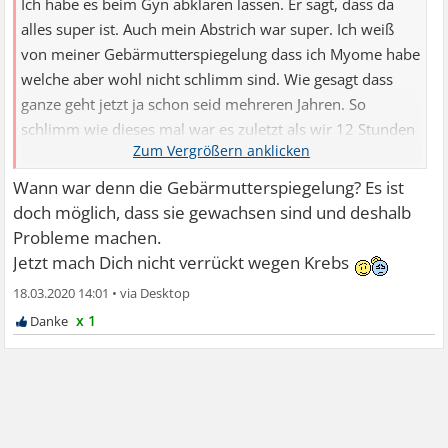
Ich habe es beim Gyn abklären lassen. Er sagt, dass da
alles super ist. Auch mein Abstrich war super. Ich weiß
von meiner Gebärmutterspiegelung dass ich Myome habe
welche aber wohl nicht schlimm sind. Wie gesagt dass
ganze geht jetzt ja schon seid mehreren Jahren. So
schlimm wie dieses mal war es zuletzt als wir 12 Stunden
nach Dänemark gefahren sind. Also wieder langes Sitzen.
Keine Ahnung hoffe einfach nur dass es nicht Darmkrebs
Wann war denn die Gebärmutterspiegelung? Es ist
oder ähnliches ist.
doch möglich, dass sie gewachsen sind und deshalb
Probleme machen.
Jetzt mach Dich nicht verrückt wegen Krebs
18.03.2020 14:01
•
x 1