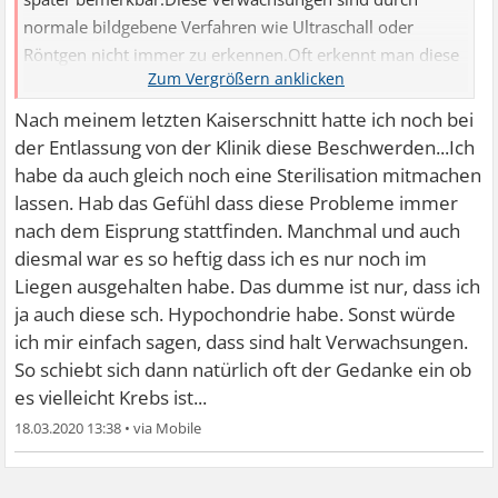
normale bildgebene Verfahren wie Ultraschall oder
Röntgen nicht immer zu erkennen.Oft erkennt man diese
Verwachsungen nur bei einer Bauchspiegelung.Du hattest
drei Kaiserschnitte, da ist es durchaus möglich, dass Du
Nach meinem letzten Kaiserschnitt hatte ich noch bei
mit Deinem Verdacht richtig liegst.Das Problem kann aber
der Entlassung von der Klinik diese Beschwerden...Ich
auch an der Gebärmutter liegen.Eine vergrößerte
habe da auch gleich noch eine Sterilisation mitmachen
Gebärmutter ensteht oft durch gutartige Myome, bzw.
lassen. Hab das Gefühl dass diese Probleme immer
Zysten. So lange sie keine Beschwerden machen muss
nach dem Eisprung stattfinden. Manchmal und auch
man da nichts unternehmen.Wenn Du weiterhin
diesmal war es so heftig dass ich es nur noch im
Schmerzen hast, würde ich noch mal zu Deinem
Liegen ausgehalten habe. Das dumme ist nur, dass ich
Frauenarzt gehen. LG Angor
ja auch diese sch. Hypochondrie habe. Sonst würde
ich mir einfach sagen, dass sind halt Verwachsungen.
So schiebt sich dann natürlich oft der Gedanke ein ob
es vielleicht Krebs ist...
18.03.2020 13:38
•