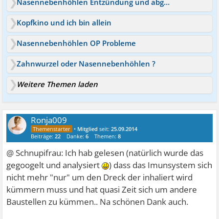
Nasennebenhöhlen Entzündung und abgeschlagen mit Ängste
Kopfkino und ich bin allein
Nasennebenhöhlen OP Probleme
Zahnwurzel oder Nasennebenhöhlen ?
Weitere Themen laden
Ronja009
•
Mitglied
seit:
25.09.2014
Beiträge:
22
Danke:
6
Themen:
8
@ Schnupifrau: Ich hab gelesen (natürlich wurde das
gegoogelt und analysiert
) dass das Imunsystem sich
nicht mehr "nur" um den Dreck der inhaliert wird
kümmern muss und hat quasi Zeit sich um andere
Baustellen zu kümmen.. Na schönen Dank auch.