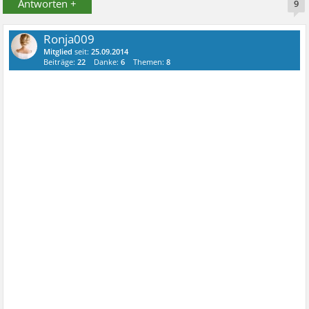
Antworten +
9
Ronja009
Mitglied
seit:
25.09.2014
Beiträge:
22
Danke:
6
Themen:
8