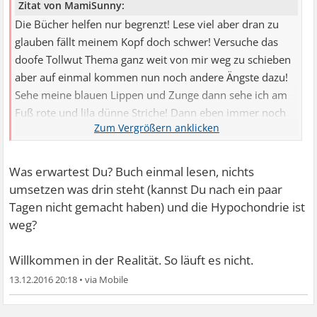
Zitat von MamiSunny:
Die Bücher helfen nur begrenzt! Lese viel aber dran zu
glauben fällt meinem Kopf doch schwer! Versuche das
doofe Tollwut Thema ganz weit von mir weg zu schieben
aber auf einmal kommen nun noch andere Ängste dazu!
Sehe meine blauen Lippen und Zunge dann sehe ich am
Fuß rote und lila dünne Striche! Dann eben immer noch
das pieksen im Hals! Ach und noch viel mehr! Kommt
immer mehr dazu! Mein Arzt nimmt das logischerweise
nicht ernst und meint ich soll auf die zwei Termine im
Was erwartest Du? Buch einmal lesen, nichts
Januar warten! Aber immer der Gedanke im Hintergrund
umsetzen was drin steht (kannst Du nach ein paar
was wenn doch was ist bis dahin?!? Oh Mann ich weiß
Tagen nicht gemacht haben) und die Hypochondrie ist
auch das das alles auf die angststörung zurückgeführt
weg?
werden kann aber woher wissen die das wenn sie mich
nicht einmal untersuchen?
Willkommen in der Realität. So läuft es nicht.
Ansonsten lenke ich mich mal weiter ab und versuche
13.12.2016 20:18
•
mein Leben zu genießen!