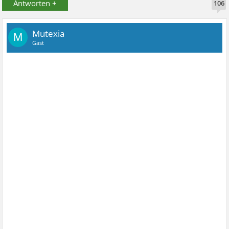
Antworten +
106
Mutexia
M
Gast