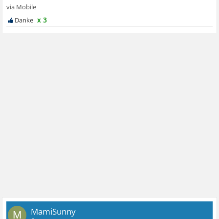
x 3
MamiSunny
M