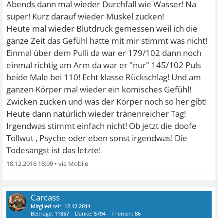
Abends dann mal wieder Durchfall wie Wasser! Na
super! Kurz darauf wieder Muskel zucken!
Heute mal wieder Blutdruck gemessen weil ich die
ganze Zeit das Gefühl hatte mit mir stimmt was nicht!
Einmal über dem Pulli da war er 179/102 dann noch
einmal richtig am Arm da war er "nur" 145/102 Puls
beide Male bei 110! Echt klasse Rückschlag! Und am
ganzen Körper mal wieder ein komisches Gefühl!
Zwicken zucken und was der Körper noch so her gibt!
Heute dann natürlich wieder tränenreicher Tag!
Irgendwas stimmt einfach nicht! Ob jetzt die doofe
Tollwut , Psyche oder eben sonst irgendwas! Die
Todesangst ist das letzte!
18.12.2016 18:09
•
Carcass
Mitglied
seit:
12.12.2011
Beiträge:
11857
Danke:
5794
Themen:
86