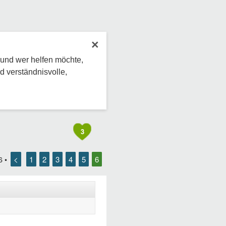
×
 und wer helfen möchte,
d verständnisvolle,
3
<
1
2
3
4
5
6
6
•