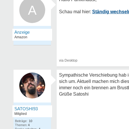
A
Ständig wechsel
Sympathische Verschiebung hab ic
sich um. Aktuell machen mich die
immer noch ein brennen am Brust
Grüße Satoshi
SATOSHI93
Mitglied
Beiträge:
10
Themen:
4