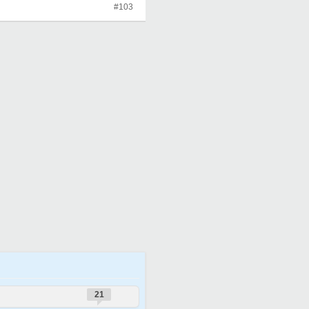
#103
21