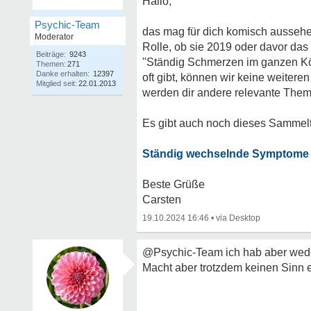
Hallo,
Psychic-Team
das mag für dich komisch aussehen
Moderator
Rolle, ob sie 2019 oder davor das
Beiträge:
9243
"Ständig Schmerzen im ganzen Kö
Themen:
271
Danke erhalten:
12397
oft gibt, können wir keine weiter
Mitglied seit:
22.01.2013
werden dir andere relevante Them
Es gibt auch noch dieses Sammel
Ständig wechselnde Symptome
Beste Grüße
Carsten
19.10.2024 16:46
•
@Psychic-Team ich hab aber wed
Macht aber trotzdem keinen Sinn e