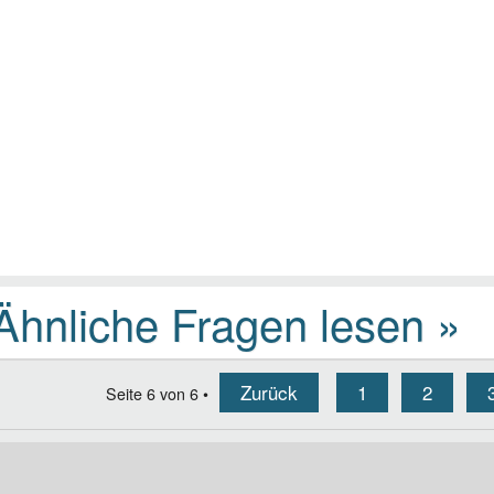
Zurück
1
2
Seite
6
von
6
•