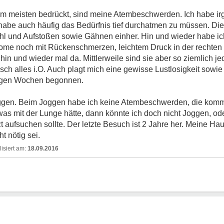
m meisten bedrückt, sind meine Atembeschwerden. Ich habe irg
habe auch häufig das Bedürfnis tief durchatmen zu müssen. 
hl und Aufstoßen sowie Gähnen einher. Hin und wieder habe ic
tome noch mit Rückenschmerzen, leichtem Druck in der rechte
in und wieder mal da. Mittlerweile sind sie aber so ziemlich 
ch alles i.O. Auch plagt mich eine gewisse Lustlosigkeit sowie 
nigen Wochen begonnen.
oggen. Beim Joggen habe ich keine Atembeschwerden, die kom
as mit der Lunge hätte, dann könnte ich doch nicht Joggen, ode
 aufsuchen sollte. Der letzte Besuch ist 2 Jahre her. Meine Ha
t nötig sei.
18.09.2016