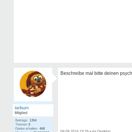
Beschreibe mal bitte deinen psyc
laribum
Mitglied
Beiträge:
1354
Themen:
5
Danke erhalten:
468
09.09.2016 19:26
•