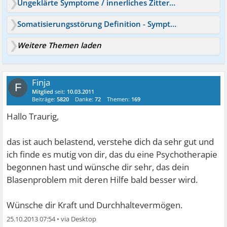
Ungeklärte Symptome / innerliches Zittern & Schwäche
Somatisierungsstörung Definition - Symptome, Ursachen & Hilfe
Weitere Themen laden
Finja
F
Mitglied
seit:
10.03.2011
Beiträge:
5820
Danke:
72
Themen:
169
Hallo Traurig,
das ist auch belastend, verstehe dich da sehr gut und
ich finde es mutig von dir, das du eine Psychotherapie
begonnen hast und wünsche dir sehr, das dein
Blasenproblem mit deren Hilfe bald besser wird.
Wünsche dir Kraft und Durchhaltevermögen.
25.10.2013 07:54
•