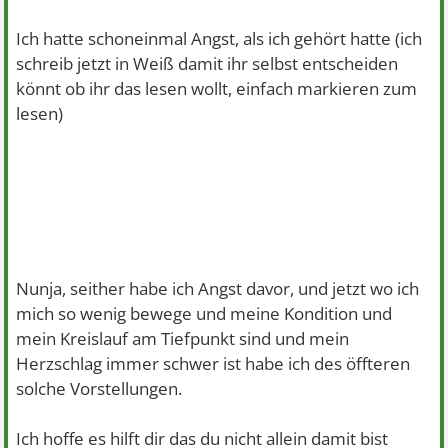
Ich hatte schoneinmal Angst, als ich gehört hatte (ich
schreib jetzt in Weiß damit ihr selbst entscheiden
könnt ob ihr das lesen wollt, einfach markieren zum
lesen)
das bei jemandem die Bauchatterie
platzen/reißen kann. Die Ärztin in dem Krankenhaus
in dem ich zur behandlung meiner Angst war sagte,
wenn du auf dem Rücken liegst un deinen Herzschlag
im Bauch spürst dann solltest du zum Arzt gehen,
vorher ist alles ok.
Nunja, seither habe ich Angst davor, und jetzt wo ich
mich so wenig bewege und meine Kondition und
mein Kreislauf am Tiefpunkt sind und mein
Herzschlag immer schwer ist habe ich des öffteren
solche Vorstellungen.
Ich hoffe es hilft dir das du nicht allein damit bist