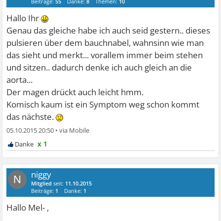
Beiträge:
55
Danke:
8
Themen:
10
Hallo Ihr
Genau das gleiche habe ich auch seid gestern.. dieses
pulsieren über dem bauchnabel, wahnsinn wie man
das sieht und merkt... vorallem immer beim stehen
und sitzen.. dadurch denke ich auch gleich an die
aorta...
Der magen drückt auch leicht hmm.
Komisch kaum ist ein Symptom weg schon kommt
das nächste.
05.10.2015 20:50
•
x 1
niggy
N
Mitglied
seit:
11.10.2015
Beiträge:
1
Danke:
1
Hallo Mel- ,