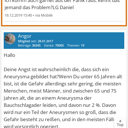
ich komm auch garnet aus der Panik raus. kennt das
jemand das Problem?LG Daniel
16.12.2019 15:40
•
Angor
Mitglied
seit:
28.01.2017
Beiträge:
30345
Danke:
70005
Themen:
19
Hallo
Deine Angst ist wahrscheinlich die, dass sich ein
Aneurysma gebildet hat?Wenn Du unter 65 Jahren alt
bist, ist die Gefahr allerdings sehr gering, die meisten
Menschen, meist Männer, sind zwischen 65 und 75
Jahren alt, die an einem Aneurysma der
Bauchschlagader leiden, und davon nur 2 %. Davon
wird nur ein Teil der Aneurysmen so groß, dass die
Gefahr besteht zu reißen, und in den meisten Fällen
∧
Top
wird vorsorglich operiert.