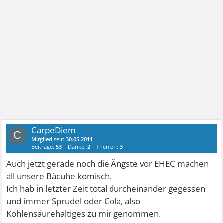
CarpeDiem
C
Mitglied
seit:
30.05.2011
Beiträge:
53
Danke:
2
Themen:
3
Auch jetzt gerade noch die Ängste vor EHEC machen
all unsere Bäcuhe komisch.
Ich hab in letzter Zeit total durcheinander gegessen
und immer Sprudel oder Cola, also
Kohlensäurehaltiges zu mir genommen.