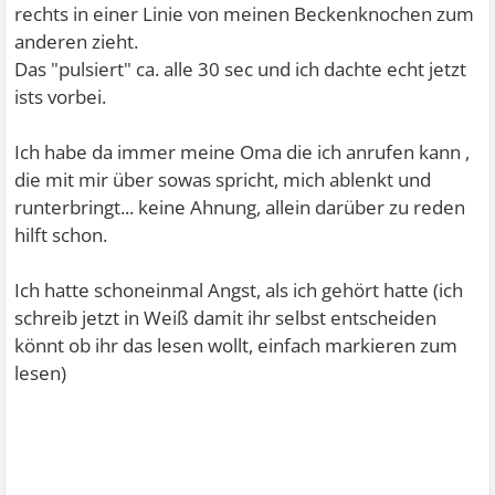
rechts in einer Linie von meinen Beckenknochen zum
anderen zieht.
Das "pulsiert" ca. alle 30 sec und ich dachte echt jetzt
ists vorbei.
Ich habe da immer meine Oma die ich anrufen kann
,
die mit mir über sowas spricht, mich ablenkt und
runterbringt... keine Ahnung, allein darüber zu reden
hilft schon.
Ich hatte schoneinmal Angst, als ich gehört hatte (ich
schreib jetzt in Weiß damit ihr selbst entscheiden
könnt ob ihr das lesen wollt, einfach markieren zum
lesen)
das bei jemandem die Bauchatterie
platzen/reißen kann. Die Ärztin in dem Krankenhaus
in dem ich zur behandlung meiner Angst war sagte,
wenn du auf dem Rücken liegst un deinen Herzschlag
im Bauch spürst dann solltest du zum Arzt gehen,