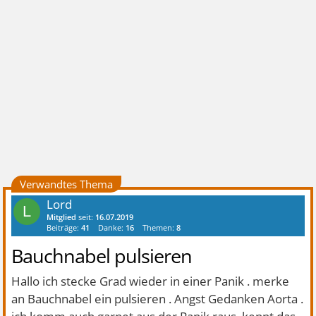
Verwandtes Thema
Lord
L
Mitglied
seit:
16.07.2019
Beiträge:
41
Danke:
16
Themen:
8
Bauchnabel pulsieren
Hallo ich stecke Grad wieder in einer Panik . merke
an Bauchnabel ein pulsieren . Angst Gedanken Aorta .