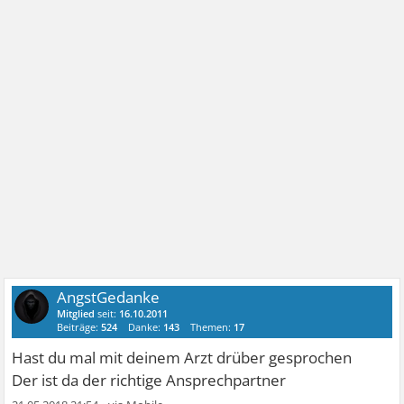
AngstGedanke
Mitglied
seit:
16.10.2011
Beiträge:
524
Danke:
143
Themen:
17
Hast du mal mit deinem Arzt drüber gesprochen
Der ist da der richtige Ansprechpartner