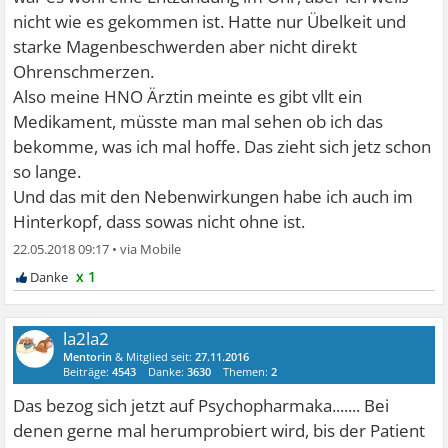
Nebenwirkungen haben.....
nicht wie es gekommen ist. Hatte nur Übelkeit und
starke Magenbeschwerden aber nicht direkt
Ohrenschmerzen.
Also meine HNO Ärztin meinte es gibt vllt ein
Medikament, müsste man mal sehen ob ich das
bekomme, was ich mal hoffe. Das zieht sich jetz schon
so lange.
Und das mit den Nebenwirkungen habe ich auch im
Hinterkopf, dass sowas nicht ohne ist.
22.05.2018 09:17
•
x 1
la2la2
Mentorin
& Mitglied seit:
27.11.2016
Beiträge:
4543
Danke:
3630
Themen:
2
Das bezog sich jetzt auf Psychopharmaka....... Bei
denen gerne mal herumprobiert wird, bis der Patient