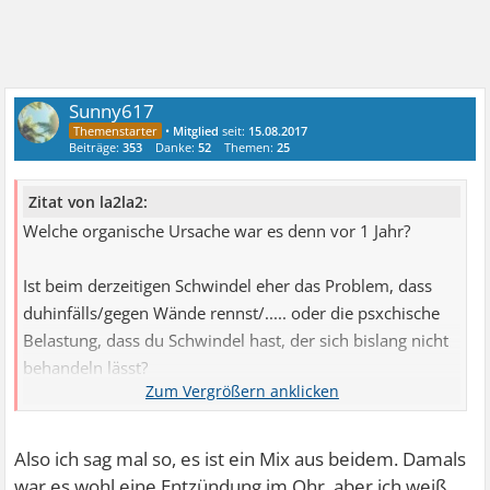
Sunny617
•
Mitglied
seit:
15.08.2017
Beiträge:
353
Danke:
52
Themen:
25
Zitat von la2la2:
Welche organische Ursache war es denn vor 1 Jahr?
Ist beim derzeitigen Schwindel eher das Problem, dass
duhinfälls/gegen Wände rennst/..... oder die psxchische
Belastung, dass du Schwindel hast, der sich bislang nicht
behandeln lässt?
Bei letzterem können Medikamente dafür sorgen, dass
der Schwindel keine starken Emotionen mehr auslöst
("Schei.ssegalpillen"). Aber das wird nicht nur selektiv das
Also ich sag mal so, es ist ein Mix aus beidem. Damals
Schwindelproblem betreffen, sondern viele weitere
war es wohl eine Entzündung im Ohr, aber ich weiß