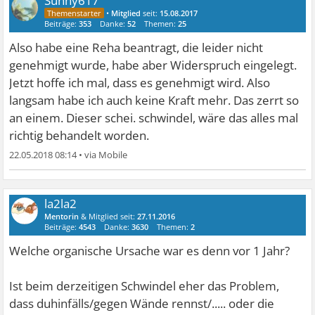
Sunny617
•
Mitglied
seit:
15.08.2017
Beiträge:
353
Danke:
52
Themen:
25
Also habe eine Reha beantragt, die leider nicht
genehmigt wurde, habe aber Widerspruch eingelegt.
Jetzt hoffe ich mal, dass es genehmigt wird. Also
langsam habe ich auch keine Kraft mehr. Das zerrt so
an einem. Dieser schei. schwindel, wäre das alles mal
richtig behandelt worden.
22.05.2018 08:14
•
la2la2
Mentorin
& Mitglied seit:
27.11.2016
Beiträge:
4543
Danke:
3630
Themen:
2
Welche organische Ursache war es denn vor 1 Jahr?
Ist beim derzeitigen Schwindel eher das Problem,
dass duhinfälls/gegen Wände rennst/..... oder die