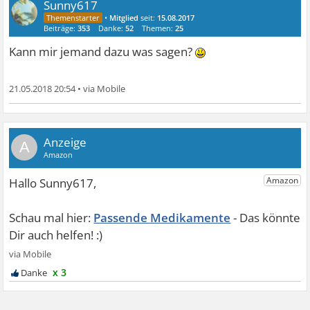
Sunny617
•
Mitglied
seit:
15.08.2017
Beiträge:
353
Danke:
52
Themen:
25
Kann mir jemand dazu was sagen?
21.05.2018 20:54
•
A
Passende Medikamente
x 3