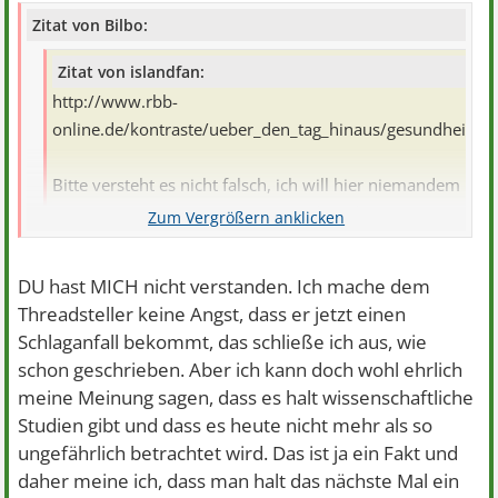
Zitat von Bilbo:
Zitat von islandfan:
http://www.rbb-
online.de/kontraste/ueber_den_tag_hinaus/gesundheit/de
Bitte versteht es nicht falsch, ich will hier niemandem
Angst machen, ich bin mir sicher, dass der
Threadsteller keinen Schlaganfall bekommt, weil es so
lange her ist, aber man muss trotzdem auch die
DU hast MICH nicht verstanden. Ich mache dem
gefährliche Seite sehen.
Threadsteller keine Angst, dass er jetzt einen
Jeder hat das Recht, beid Seiten zu erfahren.
Schlaganfall bekommt, das schließe ich aus, wie
und die nächste dummheit ist, dass du der angst noch
schon geschrieben. Aber ich kann doch wohl ehrlich
nahrung schenkst...
meine Meinung sagen, dass es halt wissenschaftliche
Studien gibt und dass es heute nicht mehr als so
manchmal verstehe ich die menschen nicht
ungefährlich betrachtet wird. Das ist ja ein Fakt und
daher meine ich, dass man halt das nächste Mal ein