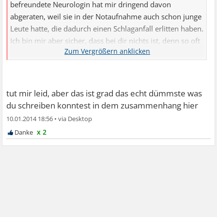
befreundete Neurologin hat mir dringend davon
abgeraten, weil sie in der Notaufnahme auch schon junge
Leute hatte, die dadurch einen Schlaganfall erlitten haben.
Ich bin mir aber sicher, dass bei dir nichts ist, denn so oft
kommt es ja auch nicht vor, dennoch würde ich das in
Zukunft nicht mehr machen lassen. Du warst ja auch bei
einem Chiroparktiker und die sind gut geschult.
tut mir leid, aber das ist grad das echt dümmste was
du schreiben konntest in dem zusammenhang hier
10.01.2014 18:56
•
x 2