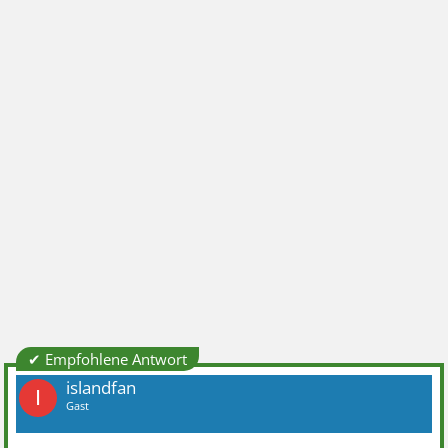
✔ Empfohlene Antwort
islandfan
I
Gast