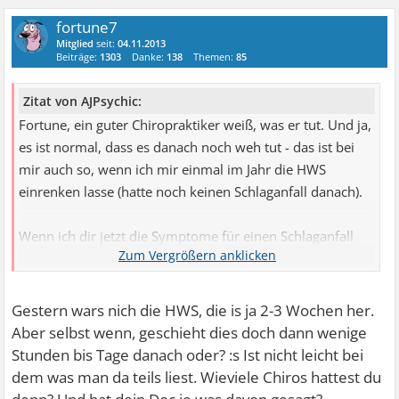
fortune7
Mitglied
seit:
04.11.2013
Beiträge:
1303
Danke:
138
Themen:
85
Zitat von AJPsychic:
Fortune, ein guter Chiropraktiker weiß, was er tut. Und ja,
es ist normal, dass es danach noch weh tut - das ist bei
mir auch so, wenn ich mir einmal im Jahr die HWS
einrenken lasse (hatte noch keinen Schlaganfall danach).
Wenn ich dir jetzt die Symptome für einen Schlaganfall
aufzähle, spürst du sie doch sofort und bildest dir ein,
einen zu haben.
Gestern wars nich die HWS, die is ja 2-3 Wochen her.
Also: beruhigen, aufhören zu Grübeln (Gedanken-Stop),
Aber selbst wenn, geschieht dies doch dann wenige
nicht googeln und Entspannungsübungen machen.
Stunden bis Tage danach oder? :s Ist nicht leicht bei
dem was man da teils liest. Wieviele Chiros hattest du