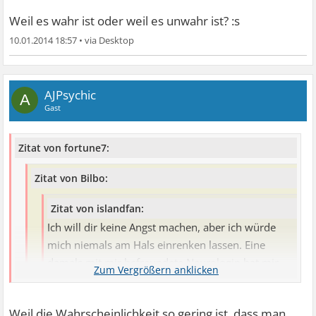
Ich bin mir aber sicher, dass bei dir nichts ist, denn so
Weil es wahr ist oder weil es unwahr ist? :s
oft kommt es ja auch nicht vor, dennoch würde ich das
10.01.2014 18:57
•
in Zukunft nicht mehr machen lassen. Du warst ja auch
bei einem Chiroparktiker und die sind gut geschult.
tut mir leid, aber das ist grad das echt dümmste was du
schreiben konntest in dem zusammenhang hier
AJPsychic
A
Gast
Zitat von fortune7:
Zitat von Bilbo:
Zitat von islandfan:
Ich will dir keine Angst machen, aber ich würde
mich niemals am Hals einrenken lassen. Eine
damals mit mir befreundete Neurologin hat mir
dringend davon abgeraten, weil sie in der
Notaufnahme auch schon junge Leute hatte, die
Weil die Wahrscheinlichkeit so gering ist, dass man
dadurch einen Schlaganfall erlitten haben.