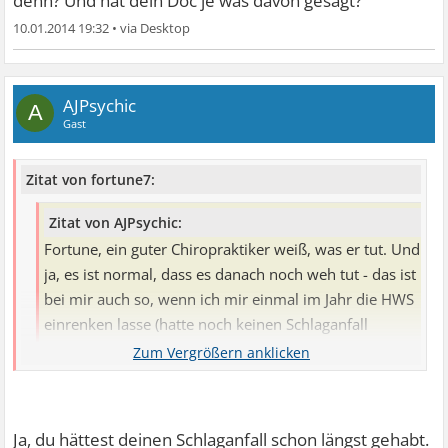
denn? Und hat dein Doc je was davon gesagt?
10.01.2014 19:32
•
AJPsychic
A
Gast
Zitat von fortune7:
Zitat von AJPsychic:
Fortune, ein guter Chiropraktiker weiß, was er tut. Und
ja, es ist normal, dass es danach noch weh tut - das ist
bei mir auch so, wenn ich mir einmal im Jahr die HWS
einrenken lasse (hatte noch keinen Schlaganfall
danach).
Wenn ich dir jetzt die Symptome für einen Schlaganfall
aufzähle, spürst du sie doch sofort und bildest dir ein,
Ja, du hättest deinen Schlaganfall schon längst gehabt.