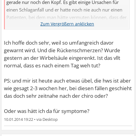
gerade nur noch den Kopf. Es gibt einige Ursachen für
einen Schlaganfall und er hatte noch nie auch nur einen
Patienten, bei dem man hätte vermuten können, dass der
Schlaganfall nach einer chiropraktischen Behandlung
aufgetreten ist. Und er hat lange im Krankenhaus
gearbeitet.
Ich hoffe doch sehr, weil so umfangreich davor
gewarnt wird. Und die Rückenschmerzen? Wurde
gestern an der Wirbelsäule eingerenkt. Ist das vllt
normal, dass es nach einem Tag weh tut?
PS: und mir ist heute auch etwas übel, die hws ist aber
wie gesagt 2-3 wochen her, bei diesen fällen geschieht
das doch sehr zeitnahe nach der chiro oder?
Oder was hätt ich da für symptome?
10.01.2014 19:22
•