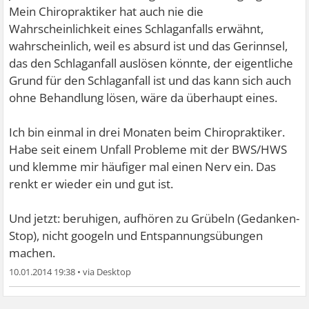
einen zu haben.
Gestern wars nich die HWS, die is ja 2-3 Wochen her.
Mein Chiropraktiker hat auch nie die
Aber selbst wenn, geschieht dies doch dann wenige
Wahrscheinlichkeit eines Schlaganfalls erwähnt,
Also: beruhigen, aufhören zu Grübeln (Gedanken-
Stunden bis Tage danach oder? :s Ist nicht leicht bei dem
wahrscheinlich, weil es absurd ist und das Gerinnsel,
Stop), nicht googeln und Entspannungsübungen
was man da teils liest. Wieviele Chiros hattest du denn?
das den Schlaganfall auslösen könnte, der eigentliche
machen.
Und hat dein Doc je was davon gesagt?
Grund für den Schlaganfall ist und das kann sich auch
ohne Behandlung lösen, wäre da überhaupt eines.
Ich bin einmal in drei Monaten beim Chiropraktiker.
Habe seit einem Unfall Probleme mit der BWS/HWS
und klemme mir häufiger mal einen Nerv ein. Das
renkt er wieder ein und gut ist.
Und jetzt: beruhigen, aufhören zu Grübeln (Gedanken-
Stop), nicht googeln und Entspannungsübungen
machen.
10.01.2014 19:38
•