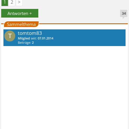
1
2
>
Antworten +
34
Sammelthema
tomtom83
T
Mitglied
seit:
07.01.2014
Beiträge:
2