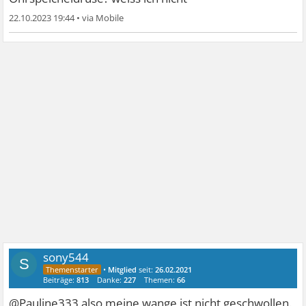
22.10.2023 19:44
•
sony544
S
•
Mitglied
seit:
26.02.2021
Beiträge:
813
Danke:
227
Themen:
66
@Pauline333 also meine wange ist nicht geschwollen.