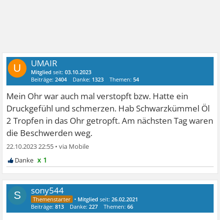
UMAIR
U
Mitglied
seit:
03.10.2023
Beiträge:
2404
Danke:
1323
Themen:
54
Mein Ohr war auch mal verstopft bzw. Hatte ein
Druckgefühl und schmerzen. Hab Schwarzkümmel Öl
2 Tropfen in das Ohr getropft. Am nächsten Tag waren
die Beschwerden weg.
22.10.2023 22:55
•
x 1
sony544
S
•
Mitglied
seit:
26.02.2021
Beiträge:
813
Danke:
227
Themen:
66