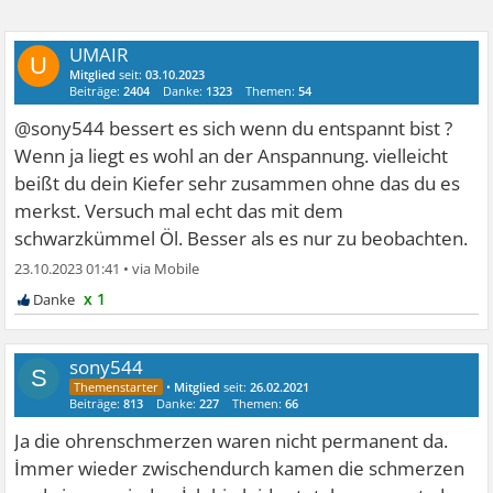
UMAIR
U
Mitglied
seit:
03.10.2023
Beiträge:
2404
Danke:
1323
Themen:
54
@sony544 bessert es sich wenn du entspannt bist ?
Wenn ja liegt es wohl an der Anspannung. vielleicht
beißt du dein Kiefer sehr zusammen ohne das du es
merkst. Versuch mal echt das mit dem
schwarzkümmel Öl. Besser als es nur zu beobachten.
23.10.2023 01:41
•
x 1
sony544
S
•
Mitglied
seit:
26.02.2021
Beiträge:
813
Danke:
227
Themen:
66
Ja die ohrenschmerzen waren nicht permanent da.
İmmer wieder zwischendurch kamen die schmerzen