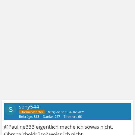
sony544
S
•
Mitglied
seit:
26.02.2021
Beiträge:
813
Danke:
227
Themen:
66
@Pauline333 eigentlich mache ich sowas nicht.
Ohrspeicheldrüse? weiss ich nicht