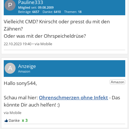
Pauline333
P
Mitglied
seit:
09.08.2009
Beiträge:
6657
Danke:
6410
Themen:
18
Vielleicht CMD? Knirscht oder presst du mit den
Zähnen?
Oder was mit der Ohrspeicheldrüse?
22.10.2023 19:40
•
A
Ohrenschmerzen ohne Infekt
x 3