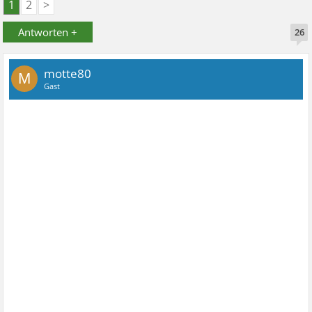
1
2
>
Antworten +
26
motte80
M
Gast