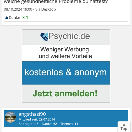
welche gesundheitliche Probleme du hattest?
08.10.2024 19:00
•
x 1
angsthasi90
Mitglied
seit:
29.07.2014
Beiträge:
116
Danke:
62
Themen:
14
∧
Top