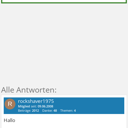
rockshaver1975
R
Mitglied
seit:
09.06.2008
Beiträge:
2012
Danke:
48
Themen:
4
Hallo