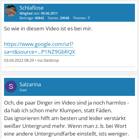
Schlaflose
Mitglied
seit:
09.06.2011
Beiträge:
40842
Danke:
29048
Themen:
7
So wie in diesem Video ist es bei mir.
https://www.google.com/url?
sa=t&source=...P1NZ9GbRQX
03.04.2022 08:29
•
Salzarina
S
Gast
Och, die paar Dinger im Video sind ja noch harmlos -
da hab ich schon mehr Klumpen, statt Fäden.
Das ignorieren hilft am besten und leider verstärkt
weißer Untergrund mehr. Wenn man z. b. bei Wort
eine andere Untergrundfarbe einstellt, ists weniger.