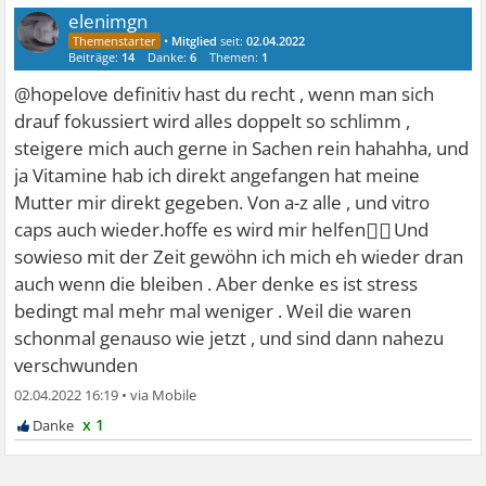
elenimgn
•
Mitglied
seit:
02.04.2022
Beiträge:
14
Danke:
6
Themen:
1
@hopelove definitiv hast du recht , wenn man sich
drauf fokussiert wird alles doppelt so schlimm ,
steigere mich auch gerne in Sachen rein hahahha, und
ja Vitamine hab ich direkt angefangen hat meine
Mutter mir direkt gegeben. Von a-z alle , und vitro
👍🏽
caps auch wieder.hoffe es wird mir helfen
Und
sowieso mit der Zeit gewöhn ich mich eh wieder dran
auch wenn die bleiben . Aber denke es ist stress
bedingt mal mehr mal weniger . Weil die waren
schonmal genauso wie jetzt , und sind dann nahezu
verschwunden
02.04.2022 16:19
•
x 1