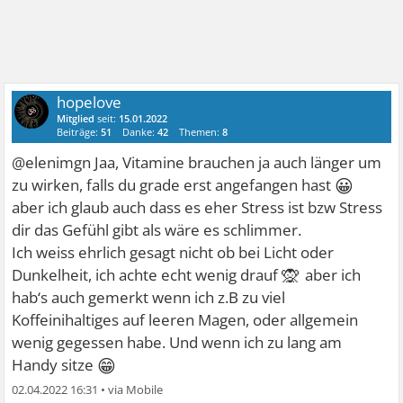
hopelove
Mitglied
seit:
15.01.2022
Beiträge:
51
Danke:
42
Themen:
8
@elenimgn Jaa, Vitamine brauchen ja auch länger um
😀
zu wirken, falls du grade erst angefangen hast
aber ich glaub auch dass es eher Stress ist bzw Stress
dir das Gefühl gibt als wäre es schlimmer.
Ich weiss ehrlich gesagt nicht ob bei Licht oder
🙊
Dunkelheit, ich achte echt wenig drauf
aber ich
hab‘s auch gemerkt wenn ich z.B zu viel
Koffeinihaltiges auf leeren Magen, oder allgemein
wenig gegessen habe. Und wenn ich zu lang am
😁
Handy sitze
02.04.2022 16:31
•