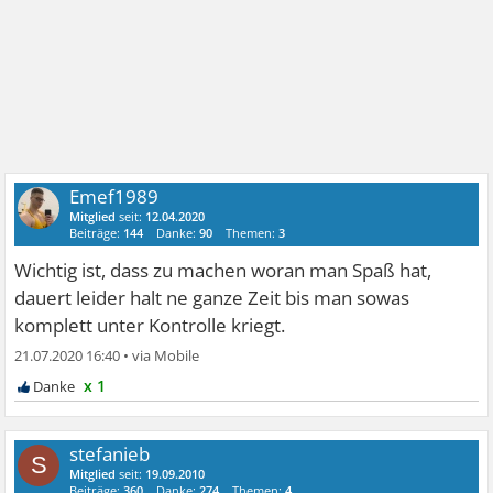
Emef1989
Mitglied
seit:
12.04.2020
Beiträge:
144
Danke:
90
Themen:
3
Wichtig ist, dass zu machen woran man Spaß hat,
dauert leider halt ne ganze Zeit bis man sowas
komplett unter Kontrolle kriegt.
21.07.2020 16:40
•
x 1
stefanieb
S
Mitglied
seit:
19.09.2010
Beiträge:
360
Danke:
274
Themen:
4