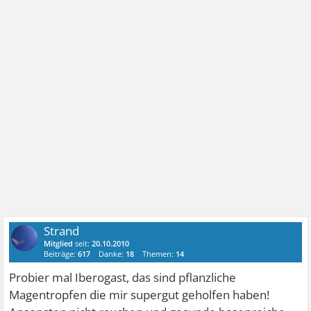
Strand
Mitglied
seit:
20.10.2010
Beiträge:
617
Danke:
18
Themen:
14
Probier mal Iberogast, das sind pflanzliche
Magentropfen die mir supergut geholfen haben!