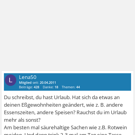
Lena50
L
Mitglied
seit:
20.04.2011
Beiträge:
428
Danke:
18
Themen:
44
Du schreibst, du hast Urlaub. Hat sich da etwas an
deinen Eßgewohnheiten geändert, wie z. B. andere
Essenszeiten, andere Speisen? Rauchst du im Urlaub
mehr als sonst?
Am besten mal säurehaltige Sachen wie z.B. Rotwein
meiden. Und dann trink 2-3 mal am Tag eine Tasse