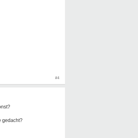
#4
onst?
e gedacht?