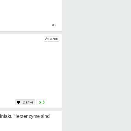
#2
x 3
infakt. Herzenzyme sind