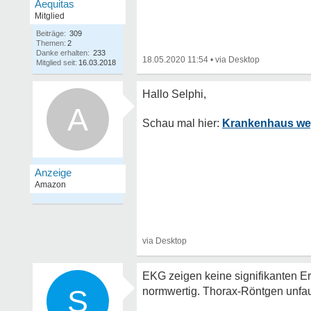
Aequitas
Mitglied
Beiträge:
309
Themen:
2
Danke erhalten:
233
18.05.2020 11:54
•
Mitglied seit:
16.03.2018
A
Krankenhaus we
EKG zeigen keine signifikanten E
S
normwertig. Thorax-Röntgen unfauf