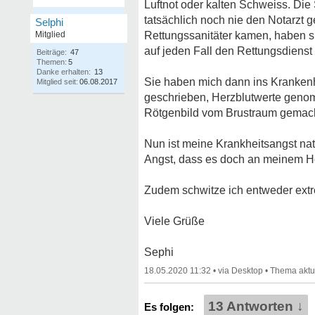
Luftnot oder kalten Schweiss. Di
tatsächlich noch nie den Notarzt 
Selphi
Mitglied
Rettungssanitäter kamen, haben s
auf jeden Fall den Rettungsdienst 
Beiträge:
47
Themen:
5
Danke erhalten:
13
Sie haben mich dann ins Kranken
Mitglied seit:
06.08.2017
geschrieben, Herzblutwerte genom
Rötgenbild vom Brustraum gemacht
Nun ist meine Krankheitsangst na
Angst, dass es doch an meinem He
Zudem schwitze ich entweder extr
Viele Grüße
Sephi
18.05.2020 11:32
•
•
13 Antworten ↓