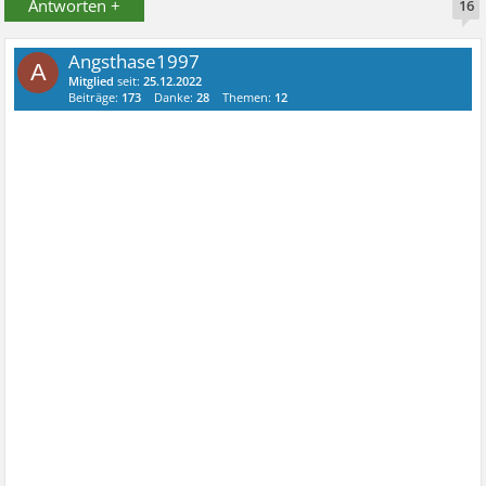
Antworten +
16
Angsthase1997
A
Mitglied
seit:
25.12.2022
Beiträge:
173
Danke:
28
Themen:
12