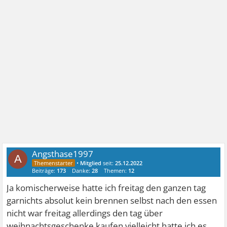
Angsthase1997
A
•
Mitglied
seit:
25.12.2022
Beiträge:
173
Danke:
28
Themen:
12
Ja komischerweise hatte ich freitag den ganzen tag
garnichts absolut kein brennen selbst nach den essen
nicht war freitag allerdings den tag über
weihnachtsgeschenke kaufen vielleicht hatte ich es