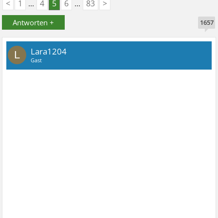
<
1
...
4
5
6
...
83
>
Antworten +
1657
Lara1204
L
Gast