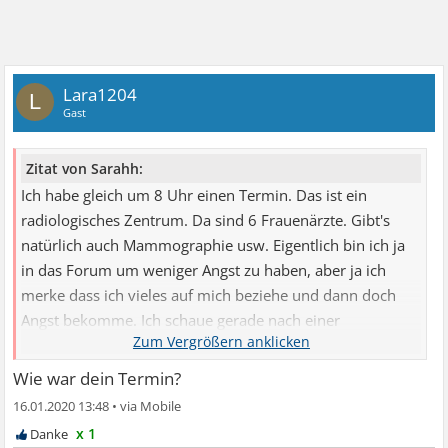
Lara1204
L
Gast
Zitat von Sarahh:
Ich habe gleich um 8 Uhr einen Termin. Das ist ein
radiologisches Zentrum. Da sind 6 Frauenärzte. Gibt's
natürlich auch Mammographie usw. Eigentlich bin ich ja
in das Forum um weniger Angst zu haben, aber ja ich
merke dass ich vieles auf mich beziehe und dann doch
Angst bekomme. Ich schaue gerade nach einer
Verhaltenstherapie, weil so kann es nicht weitergehen. Ich
finde es auch seltsam, dass Aidualc ihre Ärztin darauf
Wie war dein Termin?
hinweisen müsste und die das nicht selbst erkannt hat.
16.01.2020 13:48
•
Innerlich weiß ich dass ich gesund bin, aber ich schaffe
x 1
den Kontrollzwang gerade nicht zu unterbrechen.