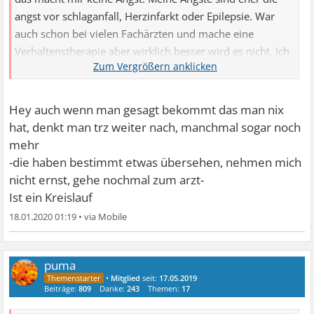
angst vor schlaganfall, Herzinfarkt oder Epilepsie. War
auch schon bei vielen Fachärzten und mache eine
Verhaltenstherapie aber wirklich besser wird es nicht. Ich
bin erst 25 rauche schon länger nicht mehr und mache
viel Sport um meine trainerlizenz zu machen. Trotzdem
drehen sich meine Gedanken die meiste Zeit um
Hey auch wenn man gesagt bekommt das man nix
Krankheiten...
hat, denkt man trz weiter nach, manchmal sogar noch
mehr
-die haben bestimmt etwas übersehen, nehmen mich
nicht ernst, gehe nochmal zum arzt-
Ist ein Kreislauf
18.01.2020 01:19
•
puma
•
Mitglied
seit:
17.05.2019
Beiträge:
809
Danke:
243
Themen:
17