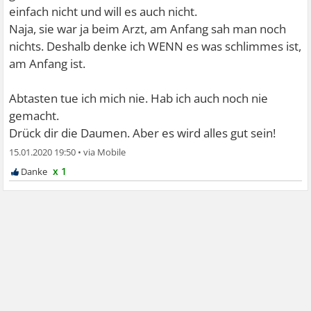
Innerlich weiß ich dass ich gesund bin, aber ich schaffe
einfach nicht und will es auch nicht.
den Kontrollzwang gerade nicht zu unterbrechen.
Naja, sie war ja beim Arzt, am Anfang sah man noch
nichts. Deshalb denke ich WENN es was schlimmes ist,
am Anfang ist.
Abtasten tue ich mich nie. Hab ich auch noch nie
gemacht.
Drück dir die Daumen. Aber es wird alles gut sein!
15.01.2020 19:50
•
x 1