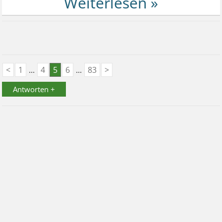
<
1
...
4
5
6
...
83
>
Antworten +