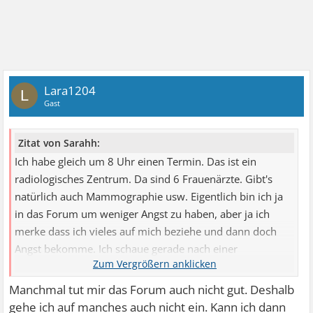
Lara1204
L
Gast
Zitat von Sarahh:
Ich habe gleich um 8 Uhr einen Termin. Das ist ein
radiologisches Zentrum. Da sind 6 Frauenärzte. Gibt's
natürlich auch Mammographie usw. Eigentlich bin ich ja
in das Forum um weniger Angst zu haben, aber ja ich
merke dass ich vieles auf mich beziehe und dann doch
Angst bekomme. Ich schaue gerade nach einer
Verhaltenstherapie, weil so kann es nicht weitergehen. Ich
finde es auch seltsam, dass Aidualc ihre Ärztin darauf
Manchmal tut mir das Forum auch nicht gut. Deshalb
hinweisen müsste und die das nicht selbst erkannt hat.
gehe ich auf manches auch nicht ein. Kann ich dann