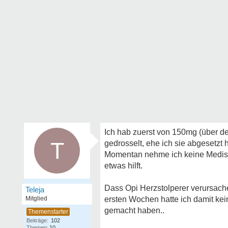
Ich hab zuerst von 150mg (über d
T
gedrosselt, ehe ich sie abgesetzt 
Momentan nehme ich keine Medis,
etwas hilft.
Dass Opi Herzstolperer verursache
Teleja
Mitglied
ersten Wochen hatte ich damit ke
gemacht haben..
Beiträge:
102
Themen:
10