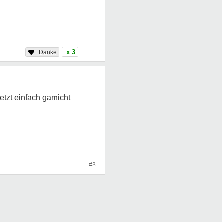
x 3
tzt einfach garnicht
#3