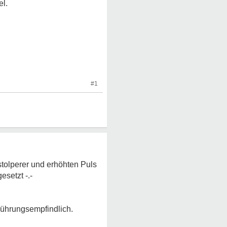
el.
#1
tolperer und erhöhten Puls
esetzt -.-
erührungsempfindlich.