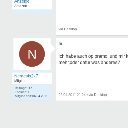
hi,
N
ich habe auch opipramol und mir k
mehr,oder dafür was anderes?
Nemesis2k7
Mitglied
Beiträge:
17
Themen:
1
28.04.2011 21:24
•
Mitglied seit:
06.04.2011