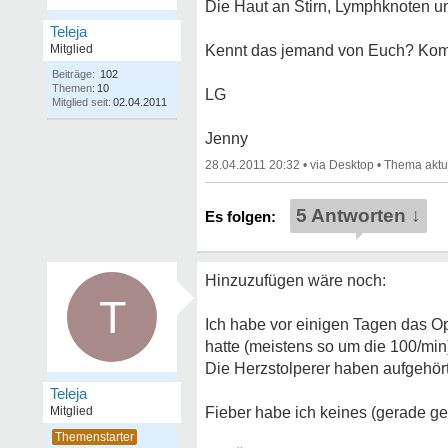
Die Haut an Stirn, Lymphknoten un
Teleja
Mitglied
Kennt das jemand von Euch? Komm
Beiträge:
102
Themen:
10
LG
Mitglied seit:
02.04.2011
Jenny
28.04.2011 20:32
•
•
5 Antworten ↓
Hinzuzufügen wäre noch:
T
Ich habe vor einigen Tagen das O
hatte (meistens so um die 100/min).
Die Herzstolperer haben aufgehört
Teleja
Mitglied
Fieber habe ich keines (gerade ge