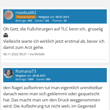
rosebud42
•
Mitglied
seit:
08.07.2013
Beiträge:
469
Danke:
128
Themen:
29
Oh Gott, die Fußchirurgen auf TLC kenn ich.. gruselig
👻
.
Vielleicht warte ich wirklich jetzt erstmal ab, bevor ich
damit zum Arzt gehe.
06.11.2022 09:21
•
Romana73
Mitglied
seit:
28.06.2021
Beiträge:
1084
Danke:
984
den Nagel aufbohren tut man eigentlich unmittelbar
danach wenn man sich geklemmt oder gequetscht
hat. Das macht man um den Druck weggenommen
wird. Die Aufbohrung tut nicht weh, im Gegenteil