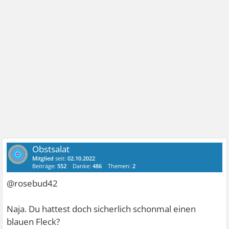
Obstsalat
Mitglied
seit:
02.10.2022
Beiträge:
552
Danke:
486
Themen:
2
@rosebud42
Naja. Du hattest doch sicherlich schonmal einen
blauen Fleck?