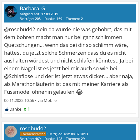
Barbara_G
Mitglied
seit:
17.09.2019
Beiträge:
203
Danke:
169
Themen:
2
@rosebud42 nein da wurde nie was gebohrt, das mit
dem bohren macht man nur bei ganz schlimmen
Quetschungen… wenn das bei dir so schlimm wäre,
hättest du jetzt solche Schmerzen dass du es nicht
aushalten würdest und nicht schlafen könntest. Ja bei
einem Nagel ist es jetzt bei mir auch so wie bei
@Schlaflose und der ist jetzt etwas dicker… aber naja,
als Marathonläuferin ist das mit meiner Karriere als
😂
Fussmodel ohnehin gelaufen
06.11.2022 10:56
•
x 1
rosebud42
•
Mitglied
seit:
08.07.2013
Beiträge:
469
Danke:
128
Themen:
29