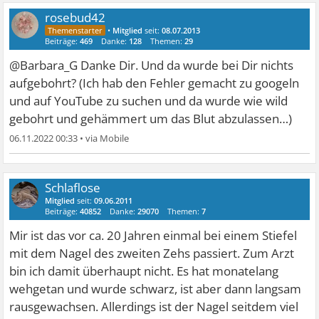
rosebud42
•
Mitglied
seit:
08.07.2013
Beiträge:
469
Danke:
128
Themen:
29
@Barbara_G Danke Dir. Und da wurde bei Dir nichts
aufgebohrt? (Ich hab den Fehler gemacht zu googeln
und auf YouTube zu suchen und da wurde wie wild
gebohrt und gehämmert um das Blut abzulassen…)
06.11.2022 00:33
•
Schlaflose
Mitglied
seit:
09.06.2011
Beiträge:
40852
Danke:
29070
Themen:
7
Mir ist das vor ca. 20 Jahren einmal bei einem Stiefel
mit dem Nagel des zweiten Zehs passiert. Zum Arzt
bin ich damit überhaupt nicht. Es hat monatelang
wehgetan und wurde schwarz, ist aber dann langsam
rausgewachsen. Allerdings ist der Nagel seitdem viel