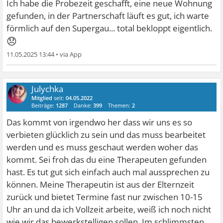
Ich habe die Probezeit geschafft, eine neue Wohnung
gefunden, in der Partnerschaft läuft es gut, ich warte
förmlich auf den Supergau... total bekloppt eigentlich.
😞
11.05.2025 13:44
•
Julychka
Mitglied
seit:
04.05.2022
Beiträge:
1287
Danke:
399
Themen:
2
Das kommt von irgendwo her dass wir uns es so
verbieten glücklich zu sein und das muss bearbeitet
werden und es muss geschaut werden woher das
kommt. Sei froh das du eine Therapeuten gefunden
hast. Es tut gut sich einfach auch mal aussprechen zu
können. Meine Therapeutin ist aus der Elternzeit
zurück und bietet Termine fast nur zwischen 10-15
Uhr an und da ich Vollzeit arbeite, weiß ich noch nicht
wie wir das bewerkstelligen sollen. Im schlimmsten