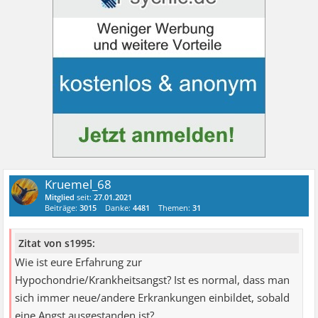
Kruemel_68
Mitglied
seit:
27.01.2021
Beiträge:
3015
Danke:
4481
Themen:
31
Zitat von s1995:
Wie ist eure Erfahrung zur
Hypochondrie/Krankheitsangst? Ist es normal, dass man
sich immer neue/andere Erkrankungen einbildet, sobald
eine Angst ausgestanden ist?