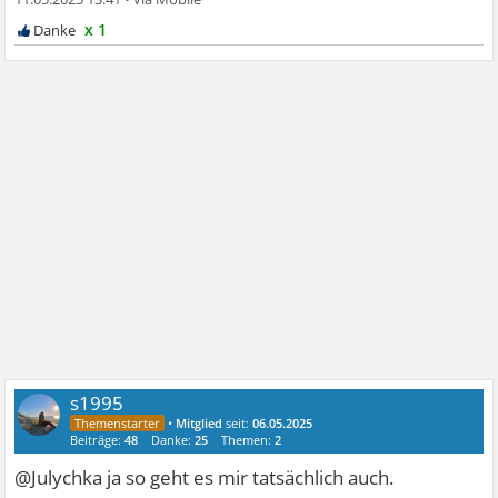
x 1
s1995
•
Mitglied
seit:
06.05.2025
Beiträge:
48
Danke:
25
Themen:
2
@Julychka ja so geht es mir tatsächlich auch.