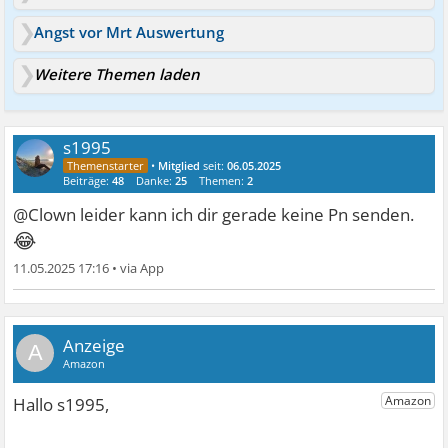
Angst vor Mrt Auswertung
Weitere Themen laden
s1995
•
Mitglied
seit:
06.05.2025
Beiträge:
48
Danke:
25
Themen:
2
@Clown leider kann ich dir gerade keine Pn senden.
😂
11.05.2025 17:16
•
A