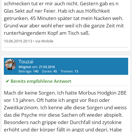
schmecken tut er mir auch nicht. Gestern gab es n
Glas Sekt auf ner Feier. Hab ich aus Höflichkeit
getrunken. 45 Minuten später tat mein Nacken weh.
Grund war aber wohl eher weil ich die ganze Zeit mit
runterhängendem Kopf am Tisch saß.
10.06.2019 20:13
•
Touzai
Mitglied
seit:
27.03.2018
Beiträge:
140
Danke:
45
Themen:
13
✔ Bereits empfohlene Antwort
Mach dir keine Sorgen. Ich hatte Morbus Hodgkin 2BE
vor 13 jahren. Oft hatte ich angst vor Rezi oder
Zweitkarzinom. Ich kenne alle diese Sorgen und weiss
das die Psyche mir diese Sachen oft wieder abspielt.
Besonders nach grippe oder Durchfall sind zytokine
erhöht und der körper fällt in angst und depri. Habe