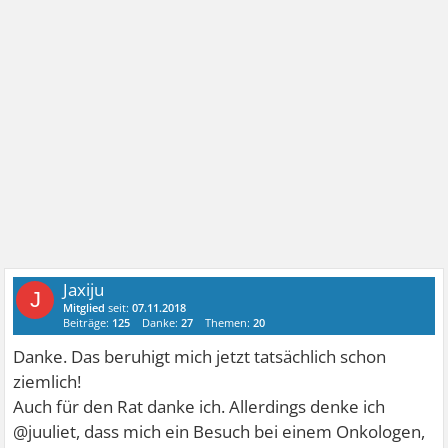
Jaxiju
J
Mitglied
seit:
07.11.2018
Beiträge:
125
Danke:
27
Themen:
20
Danke. Das beruhigt mich jetzt tatsächlich schon
ziemlich!
Auch für den Rat danke ich. Allerdings denke ich
@juuliet, dass mich ein Besuch bei einem Onkologen,