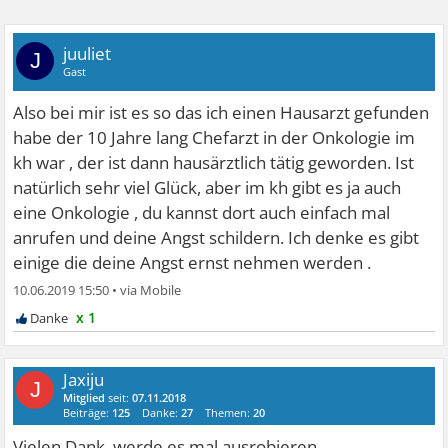
juuliet
J
Gast
Also bei mir ist es so das ich einen Hausarzt gefunden
habe der 10 Jahre lang Chefarzt in der Onkologie im
kh war , der ist dann hausärztlich tätig geworden. Ist
natürlich sehr viel Glück, aber im kh gibt es ja auch
eine Onkologie , du kannst dort auch einfach mal
anrufen und deine Angst schildern. Ich denke es gibt
einige die deine Angst ernst nehmen werden .
10.06.2019 15:50
•
x 1
Jaxiju
J
Mitglied
seit:
07.11.2018
Beiträge:
125
Danke:
27
Themen:
20
Vielen Dank. werde es mal ausrobieren.