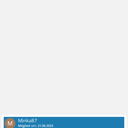
Minka87
M
Mitglied
seit:
21.06.2023