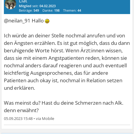
Liat
Mitglied
seit:
04.02.2023
Beiträge:
549
Danke:
198
Themen:
44
@neilan_91 Hallo
Ich würde an deiner Stelle nochmal anrufen und von
den Ängsten erzählen. Es ist gut möglich, dass du dann
beruhigende Worte hörst. Wenn Ärzt:innen wissen,
dass sie mit einem Angstpatienten reden, können sie
nochmal anders darauf reagieren und auch eventuell
leichtfertig Ausgesprochenes, das für andere
Patienten auch okay ist, nochmal in Relation setzen
und erklären.
Was meinst du? Hast du deine Schmerzen nach Alk.
denn erwähnt?
05.09.2023 15:48
•