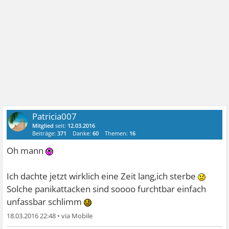
Patricia007
Mitglied
seit:
12.03.2016
Beiträge:
371
Danke:
60
Themen:
16
Oh mann
Ich dachte jetzt wirklich eine Zeit lang,ich sterbe
Solche panikattacken sind soooo furchtbar einfach
unfassbar schlimm
18.03.2016 22:48
•