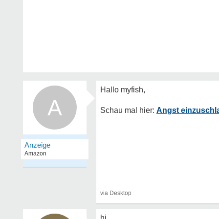
A
Angst einzuschla
hi,