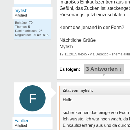
in großes Einkaufszentren) aus un
Gefühl, das Zucken ist 'steckengeb
myfish
Riesenangst jetzt einzuschlafen.
Mitglied
Beiträge:
70
Themen:
5
Kennt das jemand in der Form?
Danke erhalten:
26
Mitglied seit:
04.09.2015
Nächtliche Grüße
Myfish
12.11.2015 04:45
•
•
3 Antworten ↓
Zitat von myfish:
F
Hallo,
sicher kennen das einige von Euch
Ich wusste, ich war noch wach, da ha
Faultier
Einkaufszentren) aus und da durchz
Mitglied