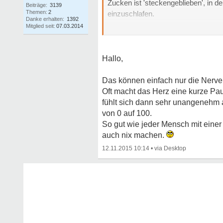
Zucken ist 'steckengeblieben', in d
Beiträge:
3139
Themen:
2
einzuschlafen.
Danke erhalten:
1392
Mitglied seit:
07.03.2014
Kennt das jemand in der Form?
Nächtliche Grüße
Hallo,
Myfish
Das können einfach nur die Nerve
Oft macht das Herz eine kurze P
fühlt sich dann sehr unangenehm 
von 0 auf 100.
So gut wie jeder Mensch mit eine
auch nix machen.
12.11.2015 10:14
•