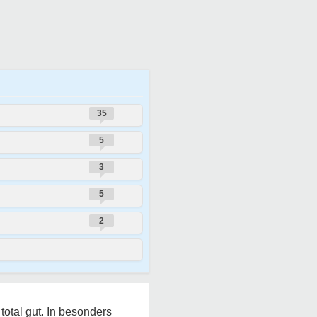
35
5
3
5
2
total gut. In besonders