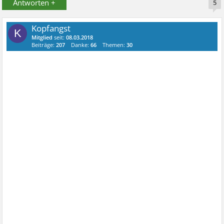
Antworten +
5
Kopfangst
K
Mitglied
seit:
08.03.2018
Beiträge:
207
Danke:
66
Themen:
30