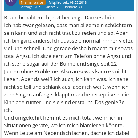
•
Mitglied
seit:
08.03.2018
Beiträge:
207
Danke:
66
Themen:
30
Boah ihr habt mich jetzt beruhigt. Dankeschön!
Ich hab zwar gelesen, dass man allgemein schüchtern
sein kann und sich nicht traut zu reden und so. Aber
ich bin ganz anders. Ich quassele normal immer viel zu
viel und schnell. Und gerade deshalb macht mir sowas
total Angst. Ich sitze gern am Telefon ohne Angst und
ich stehe sogar auf der Bühne und singe seit 22
Jahren ohne Probleme. Also an sowas kann es nicht
liegen. Aber da weiß ich auch, ich kann was. Ich sehe
nicht so toll und schlank aus, aber ich weiß, wenn ich
zum Singen anfange, klappt manchen Skeptikern die
Kinnlade runter und sie sind erstaunt. Das genieße
ich.
Und umgekehrt hemmt es mich total, wenn ich in
Situationen gerate, wo ich mich blamieren könnte.
Wenn Leute am Nebentisch lachen, dachte ich dabei