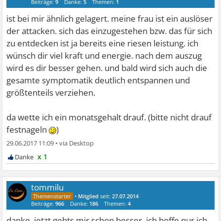
Beiträge:
9
Danke:
5
Themen:
1
ist bei mir ähnlich gelagert. meine frau ist ein auslöser
der attacken. sich das einzugestehen bzw. das für sich
zu entdecken ist ja bereits eine riesen leistung. ich
wünsch dir viel kraft und energie. nach dem auszug
wird es dir besser gehen. und bald wird sich auch die
gesamte symptomatik deutlich entspannen und
größtenteils verziehen.
da wette ich ein monatsgehalt drauf. (bitte nicht drauf
festnageln
)
29.06.2017 11:09
•
x 1
tommilu
•
Mitglied
seit:
27.07.2014
Beiträge:
966
Danke:
186
Themen:
4
danke. jetzt gehts mir schon besser. ich hoffe nur ich