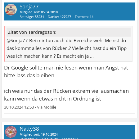
Sonja77
Mitglied
seit:
05.04.2018
Beiträge:
55231
Danke:
127927
Themen:
14
Zitat von Tardragozon:
@Sonja77 Bei mir tun auch die Bereiche weh. Meinst du
das kommt alles von Rücken.? Vielleicht hast du ein Tipp
was ich machen kann.? Es macht ein ja ...
Dr Google sollte man nie lesen wenn man Angst hat
bitte lass das bleiben
ich weis nur das der Rücken extrem viel ausmachen
kann wenn da etwas nicht in Ordnung ist
30.10.2024 12:53
•
Natty38
Mitglied
seit:
19.10.2024
Beiträge:
25
Danke:
11
Themen:
1