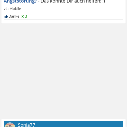
Angststörung?
x 3
Sonja77