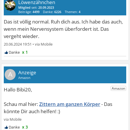
Löwenzähnchen
Mitglied
seit:
20.09.2023
Beiträge:
4499
Danke:
6226
Themen:
4
Das ist völlig normal. Ruh dich aus. Ich habe das auch,
wenn mein Nervensystem überfordert ist. Das
vergeht wieder.
20.06.2024 19:51
•
x 1
A
Zittern am ganzen Körper
x 3