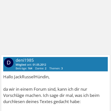
deni1985
D
Mitglied
seit:
01.05.2012
Beiträge:
164
Danke:
2
Themen:
3
Hallo JackRusselHündin,
da wir in einem Forum sind, kann ich dir nur
Vorschläge machen. Ich sage dir mal, was ich beim
durchlesen deines Textes gedacht habe: