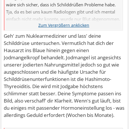
wäre sich sicher, dass ich Schilddrüßen Probleme habe.
Tja, da es bei uns kaum Radiologen gibt und ich mental
einfach nicht mehr konnte, wurde nur Blut abgenommen.
Heraus kam, dass ein Wert erhöht war, nicht stark, aber
einer war es.
Geh' zum Nuklearmediziner und lass' deine
Schilddrüse untersuchen. Vermutlich hat dich der
Er hat danach nichts mehr veranlasst. Er hatte mir nur Jod
Hausarzt ins Blaue hinein gegen einen
in die Hand gedrückt, aber ich meinte zu ihm, dass ich
Jodmangelkropf behandelt. Jodmangel ist angesichts
mein Essen täglich total versalze, aber ich sollte sie
unserer jodierten Nahrungsmittel jedoch so gut wie
dennoch nehmen, doch es brachte keine Besserung.
ausgeschlossen und die häufigste Ursache für
Schilddrüsenunterfunktionen ist die Hashimoto-
Thyreoiditis. Die wird mit Jodgabe höchstens
schlimmer statt besser. Deine Symptome passen ins
Bild, also verschaff' dir Klarheit. Wenn's gut läuft, bist
du einiges mit passender Hormoneinstellung los - was
allerdings Geduld erfordert (Wochen bis Monate).