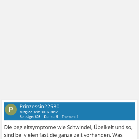
Prinzessin22580
P
Mitglied
seit:
30.07.2012
Beiträge:
603
Danke:
5
Themen:
1
Die begleitsymptome wie Schwindel, Übelkeit und so,
sind bei vielen fast die ganze zeit vorhanden. Was