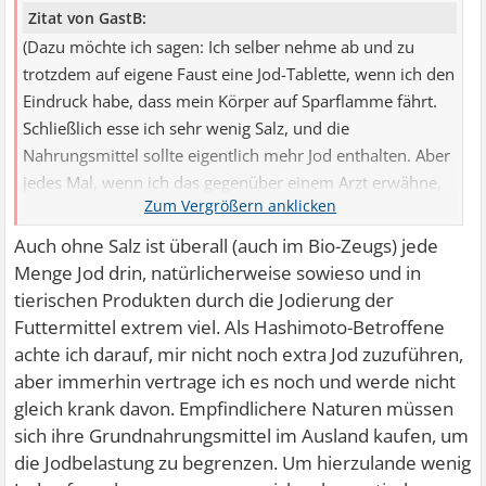
Zitat von GastB:
(Dazu möchte ich sagen: Ich selber nehme ab und zu
trotzdem auf eigene Faust eine Jod-Tablette, wenn ich den
Eindruck habe, dass mein Körper auf Sparflamme fährt.
Schließlich esse ich sehr wenig Salz, und die
Nahrungsmittel sollte eigentlich mehr Jod enthalten. Aber
jedes Mal, wenn ich das gegenüber einem Arzt erwähne,
wird tadelnd der Kopf geschüttelt.
Auch ohne Salz ist überall (auch im Bio-Zeugs) jede
Menge Jod drin, natürlicherweise sowieso und in
tierischen Produkten durch die Jodierung der
Futtermittel extrem viel. Als Hashimoto-Betroffene
achte ich darauf, mir nicht noch extra Jod zuzuführen,
aber immerhin vertrage ich es noch und werde nicht
gleich krank davon. Empfindlichere Naturen müssen
sich ihre Grundnahrungsmittel im Ausland kaufen, um
die Jodbelastung zu begrenzen. Um hierzulande wenig