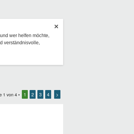
×
 und wer helfen möchte,
d verständnisvolle,
1
2
3
4
>
te
1
von
4
•