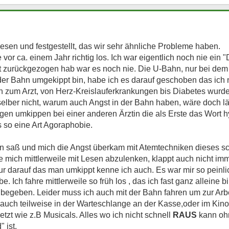
lesen und festgestellt, das wir sehr ähnliche Probleme haben.
vor ca. einem Jahr richtig los. Ich war eigentlich noch nie ein 
etzt zurückgezogen hab war es noch nie. Die U-Bahn, nur bei de
n der Bahn umgekippt bin, habe ich es darauf geschoben das ich n
 zum Arzt, von Herz-Kreislauferkrankungen bis Diabetes wurde 
selber nicht, warum auch Angst in der Bahn haben, wäre doch lä
en umkippen bei einer anderen Ärztin die als Erste das Wort hy
s so eine Art Agoraphobie.
n saß und mich die Angst überkam mit Atemtechniken dieses sc
he mich mittlerweile mit Lesen abzulenken, klappt auch nicht i
ur darauf das man umkippt kenne ich auch. Es war mir so peinl
 Ich fahre mittlerweile so früh los , das ich fast ganz alleine b
zu begeben. Leider muss ich auch mit der Bahn fahren um zur Ar
ch teilweise in der Warteschlange an der Kasse,oder im Kino.
tzt wie z.B Musicals. Alles wo ich nicht schnell
RAUS
kann ohn
 ist.