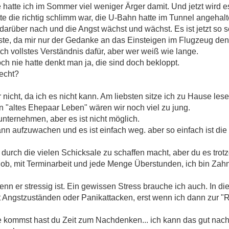
 hatte ich im Sommer viel weniger Ärger damit. Und jetzt wird 
e die richtig schlimm war, die U-Bahn hatte im Tunnel angehalt
darüber nach und die Angst wächst und wächst. Es ist jetzt so 
e, da mir nur der Gedanke an das Einsteigen im Flugzeug den 
noch vollstes Verständnis dafür, aber wer weiß wie lange.
h nie hatte denkt man ja, die sind doch bekloppt.
echt?
cht, da ich es nicht kann. Am liebsten sitze ich zu Hause lese
n "altes Ehepaar Leben" wären wir noch viel zu jung.
unternehmen, aber es ist nicht möglich.
nn aufzuwachen und es ist einfach weg.
aber so einfach ist di
 durch die vielen Schicksale zu schaffen macht, aber du es trotz
Job, mit Terminarbeit und jede Menge Überstunden, ich bin Zahnt
nn er stressig ist. Ein gewissen Stress brauche ich auch. In di
t Angstzuständen oder Panikattacken, erst wenn ich dann zur
 kommst hast du Zeit zum Nachdenken... ich kann das gut nach