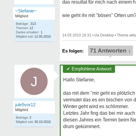
das resultat für mich nach einem 
~Stefanie~
wie geht ihr mit "bösen" Orten um
Mitglied
Beiträge:
313
Themen:
12
Danke erhalten:
1
14.05.2010 16:31
•
•
Mitglied seit:
12.05.2010
71 Antworten ↓
✔ Empfohlene Antwort
J
Hallo Stefanie,
das mit dem "mir geht es plötzlich
vermutet das es ein bischen von
jule5vor12
Winter geht wird es schlimmer.
Mitglied
Letztes Jahr fing das bei mir auc
Beiträge:
2
diesen Jahres ein Termin beim Ne
Mitglied seit:
30.10.2010
drum gekümmert.