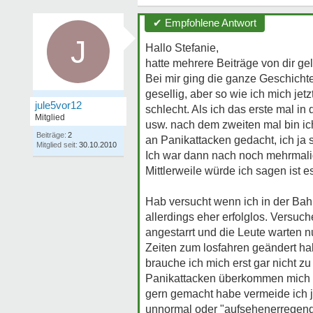
✔ Empfohlene Antwort
J
Hallo Stefanie,
hatte mehrere Beiträge von dir ge
Bei mir ging die ganze Geschichte 
gesellig, aber so wie ich mich j
jule5vor12
schlecht. Als ich das erste mal i
Mitglied
usw. nach dem zweiten mal bin ich
Beiträge:
2
an Panikattacken gedacht, ich ja 
Mitglied seit:
30.10.2010
Ich war dann nach noch mehrmalig
Mittlerweile würde ich sagen ist e
Hab versucht wenn ich in der Bah
allerdings eher erfolglos. Versuc
angestarrt und die Leute warten n
Zeiten zum losfahren geändert habe.
brauche ich mich erst gar nicht 
Panikattacken überkommen mich au
gern gemacht habe vermeide ich je
unnormal oder "aufsehenerregend"