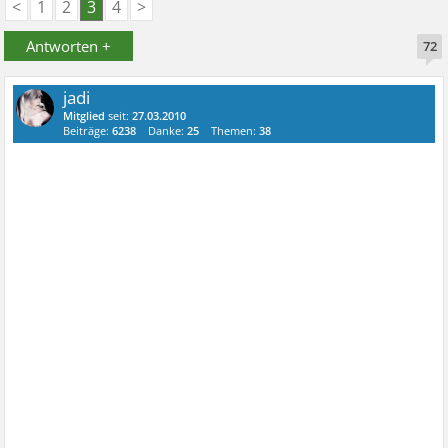
<
1
2
3
4
>
Antworten +
72
jadi
Mitglied
seit:
27.03.2010
Beiträge:
6238
Danke:
25
Themen:
38