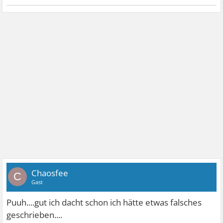
Chaosfee
C
Gast
Puuh....gut ich dacht schon ich hätte etwas falsches
geschrieben....