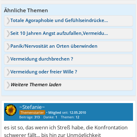
Ähnliche Themen
Totale Agoraphobie und Gefühlseindrücke von best Orten
Seit 10 Jahren Angst aufzufallen,Vermeidung von Situationen!
Panik/Nervosität an Orten überwinden
Vermeidung durchbrechen ?
Vermeidung oder freier Wille ?
Weitere Themen laden
~Stefanie~
•
Mitglied
seit:
12.05.2010
Beiträge:
313
Danke:
1
Themen:
12
es ist so, das wenn ich Streß habe, die Konfrontation
schwerer fällt... bis hin zur Unmöglichkeit