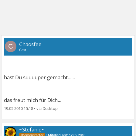
Chaosfee
C
Gast
hast Du suuuuper gemacht......
das freut mich für Dich...
19.05.2010 15:18
•
~Stefanie~
•
Mitglied
seit:
12.05.2010