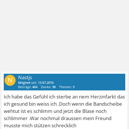
Nastjs
N
Mitglied
seit:
13.07.2016
Beiträge:
464
Danke:
38
Themen:
5
Ich habe das Gefühl ich sterbe an nem Herzinfarkt das
ich gesund bin weiss ich .Doch wenn die Bandscheibe
wehtut ist es schlimm und jetzt die Blase noch
schlimmer .War nochmal draussen mein Freund
musste mich stützen schrecklich