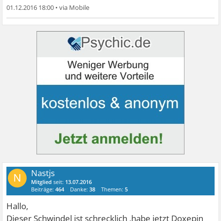
01.12.2016 18:00
•
Nastjs
N
Mitglied
seit:
13.07.2016
Beiträge:
464
Danke:
38
Themen:
5
Hallo,
Dieser Schwindel ist schrecklich ,habe jetzt Doxepin