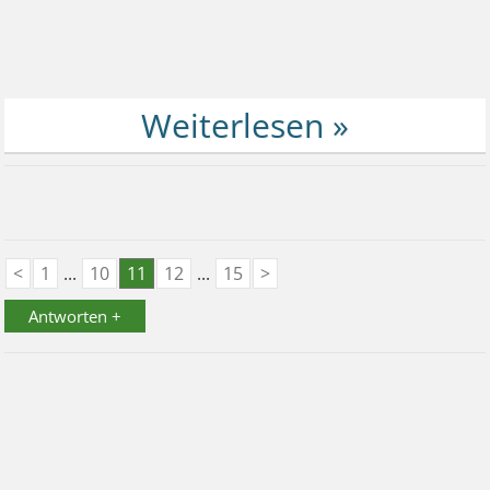
<
1
...
10
11
12
...
15
>
Antworten +