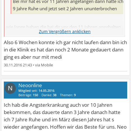
Bei mir hat es vor 11 Jahren angefangen dann hatte ich
9 Jahre Ruhe und jetzt seit 2 Jahren ununterbrochen
wie lange haben die bei dir vor den 11 Jahren angehalten
also die Panikattacken auch über Jahre?
Also 6 Wochen konnte ich gar nicht laufen dann bin ich
in die Klinik es hat dan noch 2 Monate gedauert dann
ging es aber nur mit medi
30.11.2016 21:43
•
Neoonline
N
Mitglied
seit:
14.05.2016
Beiträge:
150
Danke:
38
Themen:
9
Ich hab die Angsterkrankung auch vor 10 Jahren
bekommen, das dauerte dann 3 Jahre danach hatte
ich 7 Jahre Ruhe und im März diesen Jahres hat s
wieder angefangen. Hoffen wir das Beste für uns. Neo