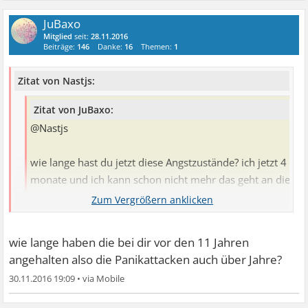
JuBaxo
Mitglied
seit:
28.11.2016
Beiträge:
146
Danke:
16
Themen:
1
Zitat von Nastjs:
Zitat von JuBaxo:
@Nastjs
wie lange hast du jetzt diese Angstzustände? ich jetzt 4
monate und ich kann schon nicht mehr das geht an die
nerven und belastet eine beziehung total
Bei mir hat es vor 11 Jahren angefangen dann hatte ich 9
Jahre Ruhe und jetzt seit 2 Jahren ununterbrochen
wie lange haben die bei dir vor den 11 Jahren
angehalten also die Panikattacken auch über Jahre?
30.11.2016 19:09
•