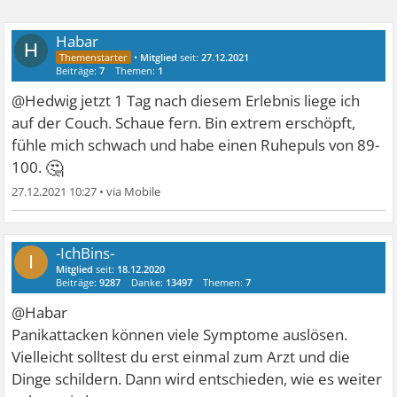
Habar
H
•
Mitglied
seit:
27.12.2021
Beiträge:
7
Themen:
1
@Hedwig jetzt 1 Tag nach diesem Erlebnis liege ich
auf der Couch. Schaue fern. Bin extrem erschöpft,
fühle mich schwach und habe einen Ruhepuls von 89-
🤔
100.
27.12.2021 10:27
•
-IchBins-
I
Mitglied
seit:
18.12.2020
Beiträge:
9287
Danke:
13497
Themen:
7
@Habar
Panikattacken können viele Symptome auslösen.
Vielleicht solltest du erst einmal zum Arzt und die
Dinge schildern. Dann wird entschieden, wie es weiter