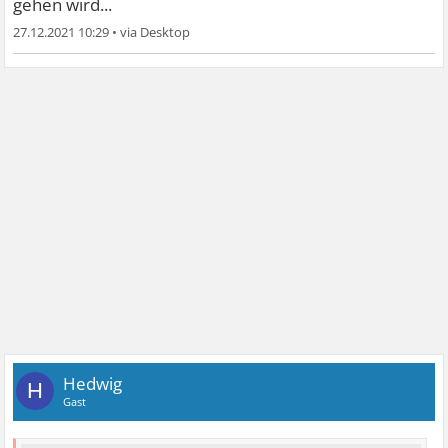
gehen wird...
27.12.2021 10:29
•
Hedwig
H
Gast