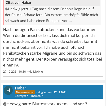
Zitat von Habar:
@Hedwig jetzt 1 Tag nach diesem Erlebnis liege ich auf
der Couch. Schaue fern. Bin extrem erschöpft, fühle mich
schwach und habe einen Ruhepuls von ...
Nach heftigen Panikattacken kann das vorkommen.
Wenn du dir unsicher bist, lass dich mal körperlich
durchchecken, aber nichts was du schreibst kommt
mir nicht bekannt vor. Ich habe auch oft nach
Panikattacken starke Migräne und bin so schwach das
nichts mehr geht. Der Körper verausgabt sich total bei
einer PA
27.12.2021 10:30
•
Habar
H
•
Mitglied
seit:
27.12.2021
Beiträge:
7
Themen:
1
@Hedwig hatte Bluttest vorkurzem. Und vor 3