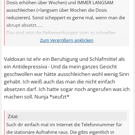
Dosis erhöhen über Wochen) und IMMER LANGSAM
ausschleichen (=langsam über Wochen die Dosis
reduzieren). Sonst scheppert es gerne mal, wenn man die
abrupt absetzt......
Das sind jetzt die Nebenwirkungen vom zu schnellen
absetzen. Ist grob fahrlässig, dass Ärzte das nicht VOR
dem Verschreiben von Psychopharmaka ihren Patienten
sagen, dass man die niemals abrupt absetzen darf.....
Valdoxan ist ehr ein Beruhigung und Schlafmittel als
ein Antidepressiva - Und da mein ganzes Gesicht
geschwollen war hätte ausschleichen wohl wenig Sinn
gehabt. Ich weiß auch das man die nicht einfach
absetzen darf. Ich hatte sogar noch angerufen was ich
machen soll. Nunja *seufzt*
Zitat:
Such dir einfach mal im Internet die Telefonnummer für
die stationäre Aufnahme raus. Die gibts eigentlich in