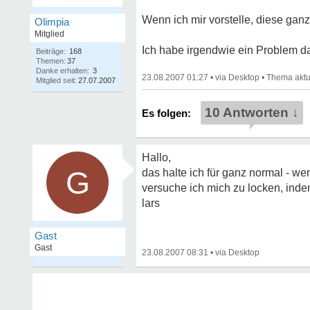
Wenn ich mir vorstelle, diese gan
Olimpia
Mitglied
Ich habe irgendwie ein Problem dam
Beiträge:
168
Themen:
37
Danke erhalten:
3
23.08.2007 01:27
•
•
Mitglied seit:
27.07.2007
10 Antworten ↓
Hallo,
G
das halte ich für ganz normal - w
versuche ich mich zu locken, ind
lars
Gast
Gast
23.08.2007 08:31
•