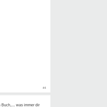
#4
Buch,.... was immer dir