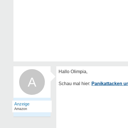
A
Panikattacken u