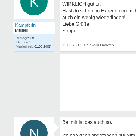
K
WIRKLICH gut tut!
Hast du schon im Expertenforum d
auch ein wenig wiederfinden!
Liebe Grüße,
Kämpferin
Mitglied
Sonja
Beiträge:
68
Themen:
5
23.08.2007 10:57
•
Mitglied seit:
01.08.2007
Bei mir ist das auch so.
N
Ich hab dann angefangen nur Str