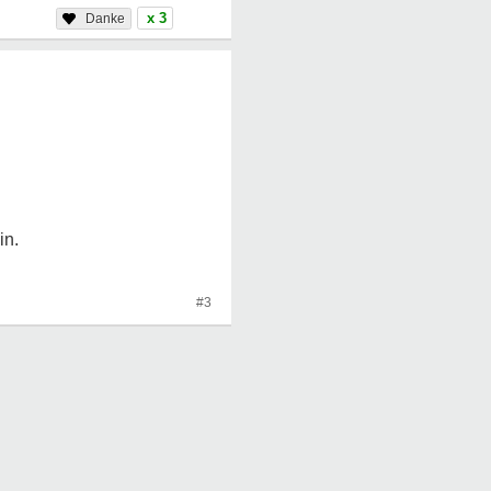
x 3
in.
#3