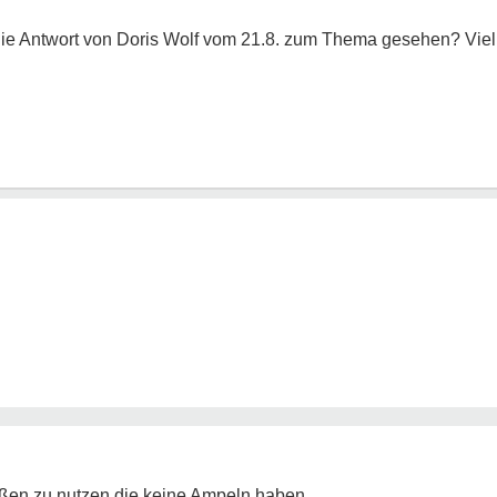
ie Antwort von Doris Wolf vom 21.8. zum Thema gesehen? Viell
aßen zu nutzen die keine Ampeln haben