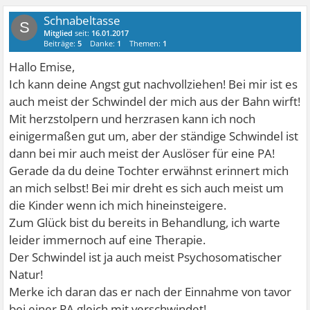
Schnabeltasse
S
Mitglied
seit:
16.01.2017
Beiträge:
5
Danke:
1
Themen:
1
Hallo Emise,
Ich kann deine Angst gut nachvollziehen! Bei mir ist es
auch meist der Schwindel der mich aus der Bahn wirft!
Mit herzstolpern und herzrasen kann ich noch
einigermaßen gut um, aber der ständige Schwindel ist
dann bei mir auch meist der Auslöser für eine PA!
Gerade da du deine Tochter erwähnst erinnert mich
an mich selbst! Bei mir dreht es sich auch meist um
die Kinder wenn ich mich hineinsteigere.
Zum Glück bist du bereits in Behandlung, ich warte
leider immernoch auf eine Therapie.
Der Schwindel ist ja auch meist Psychosomatischer
Natur!
Merke ich daran das er nach der Einnahme von tavor
bei einer PA gleich mit verschwindet!