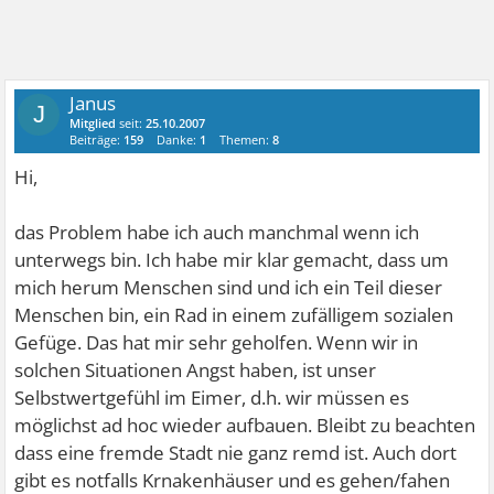
Janus
J
Mitglied
seit:
25.10.2007
Beiträge:
159
Danke:
1
Themen:
8
Hi,
das Problem habe ich auch manchmal wenn ich
unterwegs bin. Ich habe mir klar gemacht, dass um
mich herum Menschen sind und ich ein Teil dieser
Menschen bin, ein Rad in einem zufälligem sozialen
Gefüge. Das hat mir sehr geholfen. Wenn wir in
solchen Situationen Angst haben, ist unser
Selbstwertgefühl im Eimer, d.h. wir müssen es
möglichst ad hoc wieder aufbauen. Bleibt zu beachten
dass eine fremde Stadt nie ganz remd ist. Auch dort
gibt es notfalls Krnakenhäuser und es gehen/fahen