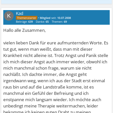
Kad
K
•
Mitglied
seit:
10.07.2008
Beiträge:
639
Danke:
65
Themen:
69
Hallo alle Zusammen,
vielen lieben Dank für eure aufmunternden Worte. Es
tut gut, wenn man weißt, dass man mit dieser
Krankheit nicht alleine ist. Trotz Angst und Panik stelle
ich mich dieser Angst auch immer wieder, obwohl ich
mich manchmal schon frage, warum sie nicht
nachläßt. Ich dachte immer, die Angst geht
irgendwann weg, wenn ich aus der Stadt erst einmal
raus bin und auf die Landstraße komme, ist es
manchmal ein Gefühl der Befreiung und ich
enstpanne mich langsam wieder. Ich möchte auch
unbedingt meine Therapie weitermachen, leider
bekomme ich keinen guten Draht zu meinen