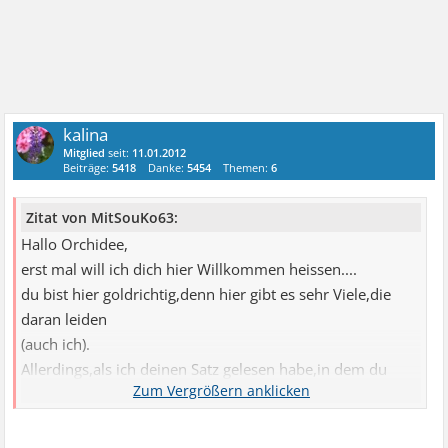
kalina
Mitglied
seit:
11.01.2012
Beiträge:
5418
Danke:
5454
Themen:
6
Zitat von MitSouKo63:
Hallo Orchidee,
erst mal will ich dich hier Willkommen heissen....
du bist hier goldrichtig,denn hier gibt es sehr Viele,die
daran leiden
(auch ich).
Allerdings,als ich deinen Satz gelesen habe,in dem du
geschrieben hast:
"Ich bin ein ungeduldiger Mensch",musste ich ganz stark
an meine