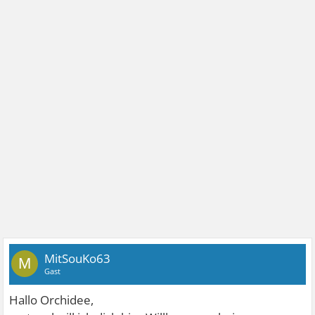
MitSouKo63
M
Gast
Hallo Orchidee,