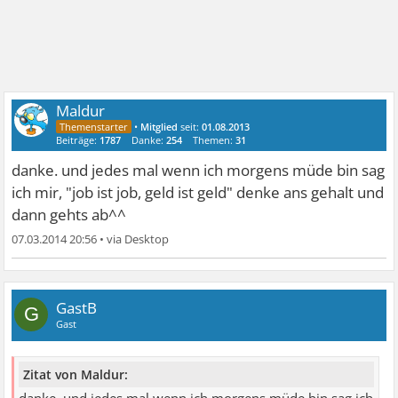
Maldur
•
Mitglied
seit:
01.08.2013
Beiträge:
1787
Danke:
254
Themen:
31
danke. und jedes mal wenn ich morgens müde bin sag
ich mir, "job ist job, geld ist geld" denke ans gehalt und
dann gehts ab^^
07.03.2014 20:56
•
GastB
G
Gast
Zitat von Maldur: