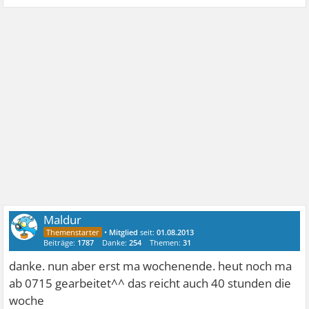
Maldur
•
Mitglied
seit:
01.08.2013
Beiträge:
1787
Danke:
254
Themen:
31
danke. nun aber erst ma wochenende. heut noch ma
ab 0715 gearbeitet^^ das reicht auch 40 stunden die
woche