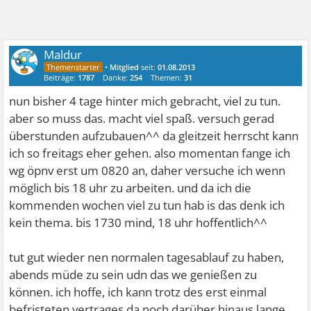
Maldur
•
Mitglied
seit:
01.08.2013
Beiträge:
1787
Danke:
254
Themen:
31
nun bisher 4 tage hinter mich gebracht, viel zu tun.
aber so muss das. macht viel spaß. versuch gerad
überstunden aufzubauen^^ da gleitzeit herrscht kann
ich so freitags eher gehen. also momentan fange ich
wg öpnv erst um 0820 an, daher versuche ich wenn
möglich bis 18 uhr zu arbeiten. und da ich die
kommenden wochen viel zu tun hab is das denk ich
kein thema. bis 1730 mind, 18 uhr hoffentlich^^
tut gut wieder nen normalen tagesablauf zu haben,
abends müde zu sein udn das we genießen zu
können. ich hoffe, ich kann trotz des erst einmal
befristeten vertrages da noch darüber hinaus lange