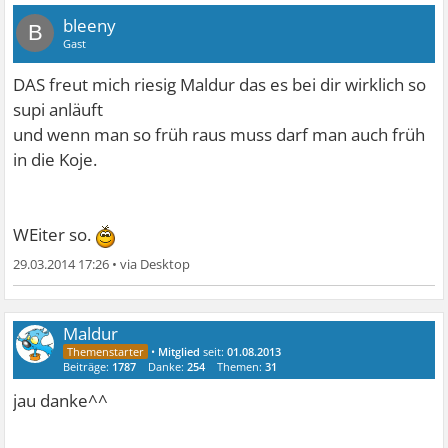
bleeny
B
Gast
DAS freut mich riesig Maldur das es bei dir wirklich so
supi anläuft
und wenn man so früh raus muss darf man auch früh
in die Koje.
WEiter so.
29.03.2014 17:26
•
Maldur
•
Mitglied
seit:
01.08.2013
Beiträge:
1787
Danke:
254
Themen:
31
jau danke^^