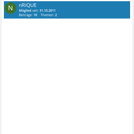
nRiQUE
N
Mitglied
seit:
31.10.2011
Beiträge:
10
Themen:
2