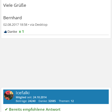
Viele Grüße
Bernhard
02.08.2017 18:58
•
x 1
Icefalki
Mitglied
seit:
24.10.2014
Beiträge:
24240
Danke:
32085
Themen:
12
✔ Bereits empfohlene Antwort