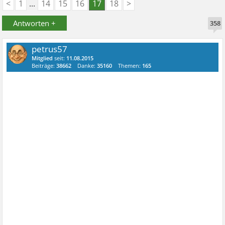
<
1
...
14
15
16
17
18
>
Antworten +
358
petrus57
Mitglied
seit:
11.08.2015
Beiträge:
38662
Danke:
35160
Themen:
165