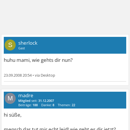
sherlock
S
Gast
huhu mami, wie gehts dir nun?
23.09.2008 20:54
•
madre
M
Mitglied
seit:
31.12.2007
Beiträge:
188
Danke:
8
Themen:
22
hi süße,
mensch das tut mir echt leid! wie geht es dir jetzt?