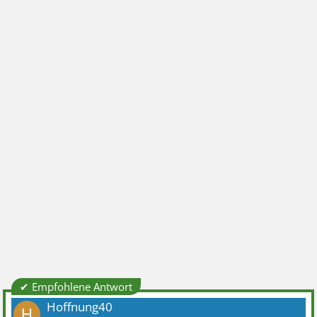
✔ Empfohlene Antwort
Hoffnung40
H