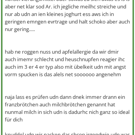
aber net klar sod Ar. ich jegliche meilhc streiche und
nur ab udn an ien kleines joghurt ess aws ich in
geringen emngen evrtrage und halt schoko aber auch
nur gering.....
hab ne roggen nuss und apfelallergie da wir dmir
auch imemr schlecht und heuschnupfen reagier ihc
auch im 3 er 4 er typ also mit übelkeit udn mit angst
vorm spucken is das alels net soooooo angenehm
naja lass es prüfen udn dann dnek immer drann ein
franzbrötchen auch milchbrötchen genannt hat
nunmal milch in sich udn is dadurhc nich ganz so ideal
für dich
knuddel udn wir packen das shcon irgendwie udn was