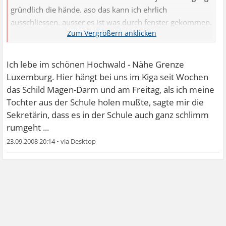
gründlich die hände. aso das kann ich ehrlich
ausschliessen. ausser es ist was durch fenster gekommen.
wo kommst du her? das es bei euch schon so rum geht?
ich hab hier in hamburg bis her noch nichts gehört.
Ich lebe im schönen Hochwald - Nähe Grenze
Luxemburg. Hier hängt bei uns im Kiga seit Wochen
liebe grüße jule
das Schild Magen-Darm und am Freitag, als ich meine
Tochter aus der Schule holen mußte, sagte mir die
Sekretärin, dass es in der Schule auch ganz schlimm
rumgeht ...
23.09.2008 20:14
•