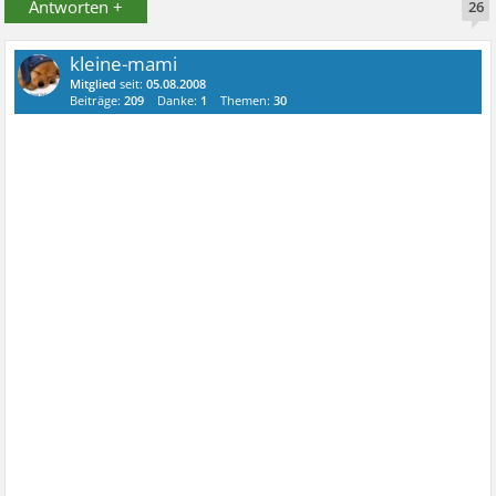
Antworten +
26
kleine-mami
Mitglied
seit:
05.08.2008
Beiträge:
209
Danke:
1
Themen:
30