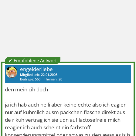
✔ Empfohlene Antwort
engelderliebe
Mitglied
seit:
22.01.2008
Beiträge:
560
Themen:
20
den mein cih doch
ja ich hab auch ne li aber keine echte also ich eagier
nur auf kuhmilch ausm päckchen flasche direkt aus
de r kuh vertrag ich sie udn auf lactosefreie milch
reagier ich auch scheint ein farbstoff
konservierungsmittel oder sowas zu sien awas es is is