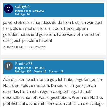
cathy04
C
Mitglied
seit:
18.02.2008
Beiträge:
26
ja, versteh das schon dass du da froh bist, ich war auch
froh, als ich mal ein forum übers herzstolpern
gefuden habe, und gesehen, habe wieviel menschen
das gleich problem haben!
20.02.2008 14:03
•
Phobie76
P
Mitglied
seit:
15.02.2008
Beiträge:
136
Danke:
15
Themen:
19
Ach das kenne ich nur zu gut. Ich habe angefangen am
Hals den Puls zu messen. Da spüre ich ganz genau
dass das Herz nicht regelmässig schlägt. Ich hab
desshalb schon oft Panik geschoben. Wenn ich Nachts
plötzlich aufwache mit Herzrasen zähle ich die Schläge