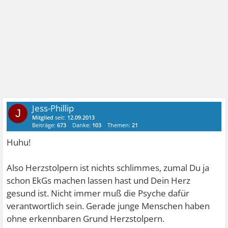
Jess-Phillip
J
Mitglied
seit:
12.09.2013
Beiträge:
673
Danke:
103
Themen:
21
Huhu!
Also Herzstolpern ist nichts schlimmes, zumal Du ja
schon EkGs machen lassen hast und Dein Herz
gesund ist. Nicht immer muß die Psyche dafür
verantwortlich sein. Gerade junge Menschen haben
ohne erkennbaren Grund Herzstolpern.