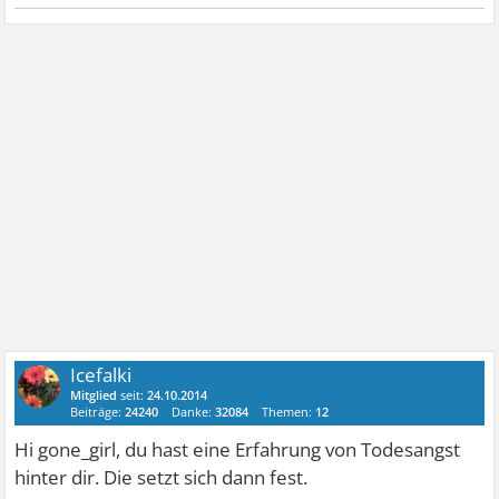
Icefalki
Mitglied
seit:
24.10.2014
Beiträge:
24240
Danke:
32084
Themen:
12
Hi gone_girl, du hast eine Erfahrung von Todesangst
hinter dir. Die setzt sich dann fest.