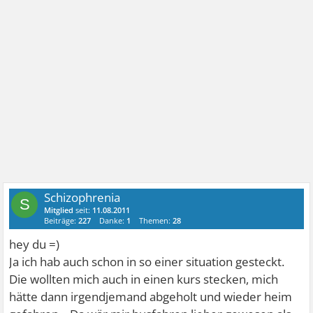
Schizophrenia
S
Mitglied
seit:
11.08.2011
Beiträge:
227
Danke:
1
Themen:
28
hey du =)
Ja ich hab auch schon in so einer situation gesteckt.
Die wollten mich auch in einen kurs stecken, mich
hätte dann irgendjemand abgeholt und wieder heim