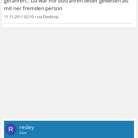
gefahren... Da wär mir busfahren lieber gewesen als
mit ner fremden person
11.11.2011 02:10
•
resley
R
Gast